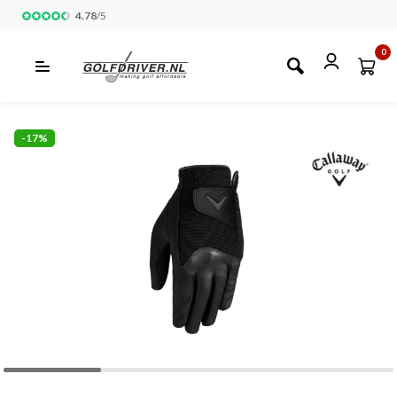
4.78
/
5
0
-17%