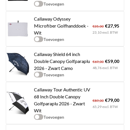
Toevoegen
Callaway Odyssey
€27,95
Microfiber Golfhanddoek -
€35,00
Wit
23,10 excl. BTW
Toevoegen
Callaway Shield 64 inch
€59,00
Double Canopy Golfparaplu
€69,00
2026 - Zwart Camo
48,76 excl. BTW
Toevoegen
Callaway Tour Authentic UV
68 Inch Double Canopy
€79,00
€89,00
Golfparaplu 2026 - Zwart
65,29 excl. BTW
Wit
Toevoegen