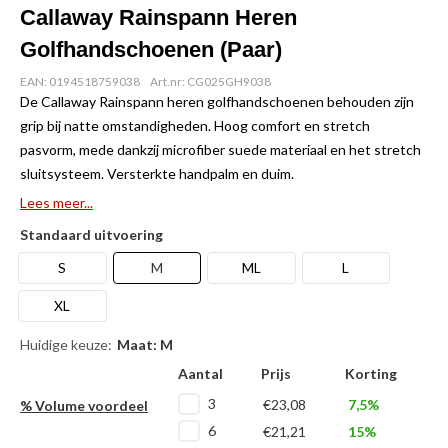
Callaway Rainspann Heren
Golfhandschoenen (Paar)
EAN: 0194518759038
Art.nr: CG025GH9038
De Callaway Rainspann heren golfhandschoenen behouden zijn
grip bij natte omstandigheden. Hoog comfort en stretch
pasvorm, mede dankzij microfiber suede materiaal en het stretch
sluitsysteem. Versterkte handpalm en duim.
Lees meer...
Standaard uitvoering
S
M
ML
L
XL
Huidige keuze:
Maat: M
Aantal
Prijs
Korting
3
€23,08
7,5%
% Volume voordeel
6
€21,21
15%