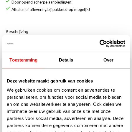
Doorlopend scherpe aanbiedingen!
Afhalen of aflevering bij pakketshop mogelijk!
Beschrijving
Callaway Rainspann Heren
Golfhandschoenen (Paar)
Toestemming
Details
Over
De Callaway Rainspann heren golfhandschoenen behouden zijn
grip bij natte omstandigheden. Hoog comfort en stretch
pasvorm, mede dankzij microfiber suede materiaal en het stretch
Deze website maakt gebruik van cookies
sluitsysteem. Versterkte handpalm en duim.
We gebruiken cookies om content en advertenties te
personaliseren, om functies voor social media te bieden
Deze Callaway Rain Spann All-Weather heren golfhandschoenen
en om ons websiteverkeer te analyseren. Ook delen we
zijn zeer fijn, mede dankzij het vochtafdrijvende, ademende,
informatie over uw gebruik van onze site met onze
elastische Opti Fit materiaal. Verhoogd comfort en perfecte
partners voor social media, adverteren en analyse. Deze
pasvorm. Het Opti Fit material op de rug van de hand en het
partners kunnen deze gegevens combineren met andere
synthetisch leder in de versterkte handpalm regio maakt de