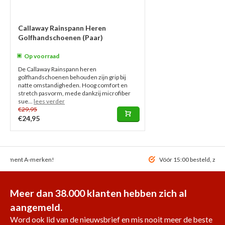
Callaway Rainspann Heren
Golfhandschoenen (Paar)
Op voorraad
De Callaway Rainspann heren
golfhandschoenen behouden zijn grip bij
natte omstandigheden. Hoog comfort en
stretch pasvorm, mede dankzij microfiber
sue...
lees verder
€29,95
€24,95
ortiment A-merken!
Vóór 15:00 besteld, zel
Meer dan 38.000 klanten hebben zich al
aangemeld.
Word ook lid van de nieuwsbrief en mis nooit meer de beste