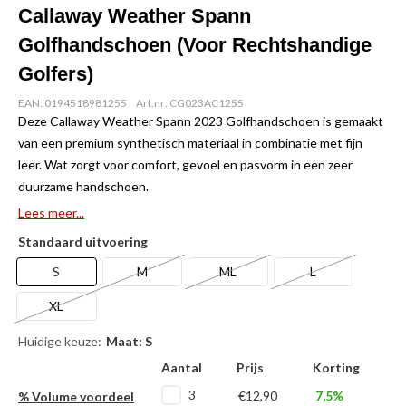
Callaway Weather Spann
Golfhandschoen (Voor Rechtshandige
Golfers)
EAN: 0194518981255
Art.nr: CG023AC1255
Deze Callaway Weather Spann 2023 Golfhandschoen is gemaakt
van een premium synthetisch materiaal in combinatie met fijn
leer. Wat zorgt voor comfort, gevoel en pasvorm in een zeer
duurzame handschoen.
Lees meer...
Standaard uitvoering
S
M
ML
L
XL
Huidige keuze:
Maat: S
Aantal
Prijs
Korting
3
€12,90
7,5%
% Volume voordeel