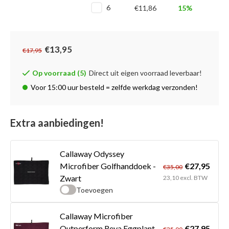
6
€11,86
15%
€13,95
€17,95
Op voorraad (5)
Direct uit eigen voorraad leverbaar!
Voor 15:00 uur besteld = zelfde werkdag verzonden!
Extra aanbiedingen!
Callaway Odyssey
€27,95
Microfiber Golfhanddoek -
€35,00
Zwart
23,10 excl. BTW
Toevoegen
Callaway Microfiber
€27,95
Outperform Reva Eggplant