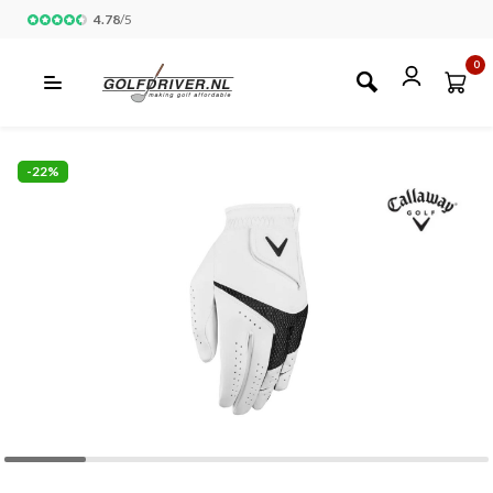
4.78
/
5
0
-22%