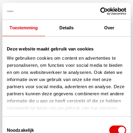
Deze Callaway Weather Spann 2023 Golfhandschoen is gemaakt
van een premium synthetisch materiaal in combinatie met fijn
leer. Wat zorgt voor comfort, gevoel en pasvorm in een zeer
duurzame handschoen.
Toestemming
Details
Over
Maximale kwaliteit in deze Callaway Weather Spann
golfhandschoen. De combinatie van een heerlijk zacht
Deze website maakt gebruik van cookies
aanvoelende handschoen die tóch erg duurzaam en ademend is
We gebruiken cookies om content en advertenties te
dankzij de Fusetech technologie. Prettige pasvorm, hoogwaardig
personaliseren, om functies voor social media te bieden
design.
en om ons websiteverkeer te analyseren. Ook delen we
Specificaties
informatie over uw gebruik van onze site met onze
partners voor social media, adverteren en analyse. Deze
Luxe, synthetisch en lederen golfhandschoen
partners kunnen deze gegevens combineren met andere
FUSETECH Premium synthetisch materiaal
informatie die u aan ze heeft verstrekt of die ze hebben
Leren handpalm en duim - verbeterd gevoel en duurzaamheid
verzameld op basis van uw gebruik van hun services.
Micro-ventilatie op palm, duim, sluiting en vingers
Extra comfort, vochtafvoer en ademend vermogen
Toestemmingsselectie
Noodzakelijk