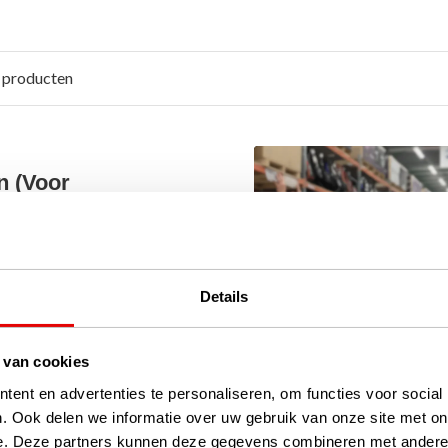
 producten
 (Voor
Comp een écht goede,
Details
 maar zacht aanvoelend
 en handpalm. Ideaal bij
 van cookies
ent en advertenties te personaliseren, om functies voor social
Pro golfhandschoen. Ook
. Ook delen we informatie over uw gebruik van onze site met on
een fijne, voordelige
e. Deze partners kunnen deze gegevens combineren met andere i