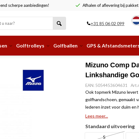
end scherpe aanbiedingen!
Afhalen of aflevering bij pakke
+31 85 06 02 099
sen
Golftrolleys
Golfballen
GPS & Afstandsmeter
Mizuno Comp Da
Linkshandige Gol
EAN: 5054453604631
Art
Ook topmerk Mizuno levert
golfhandschoen, gemaakt va
lederen inzet voor duim en h
Lees meer...
Standaard uitvoering
S