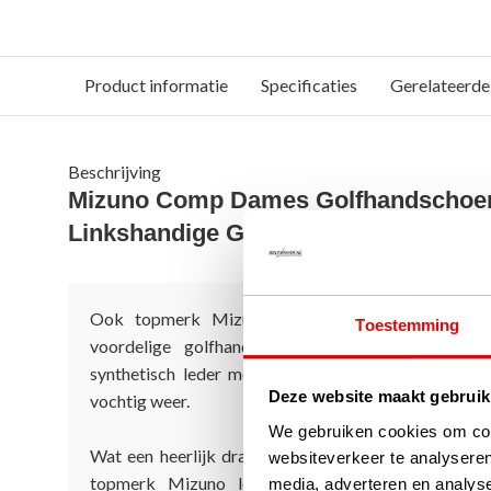
Product informatie
Specificaties
Gerelateerde
Beschrijving
Mizuno Comp Dames Golfhandschoen
Linkshandige Golfers)
Ook topmerk Mizuno levert met deze Mizuno 
Toestemming
voordelige golfhandschoen, gemaakt van sterk
synthetisch leder met echt lederen inzet voor duim
Deze website maakt gebruik
vochtig weer.
We gebruiken cookies om cont
Wat een heerlijk draagcomfort heeft deze Mizuno 
websiteverkeer te analyseren
topmerk Mizuno levert met deze Mizuno Comp 
media, adverteren en analys