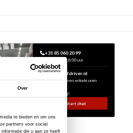
+31 85 060 20 99
Ma-vr 10:00 - 16:00 uur
sales@golfdriver.nl
Gemiddeld binnen enkele uren
Over
Stel uw vraag!
Start chat
 media te bieden en om ons
ze partners voor social
nformatie die u aan ze heeft