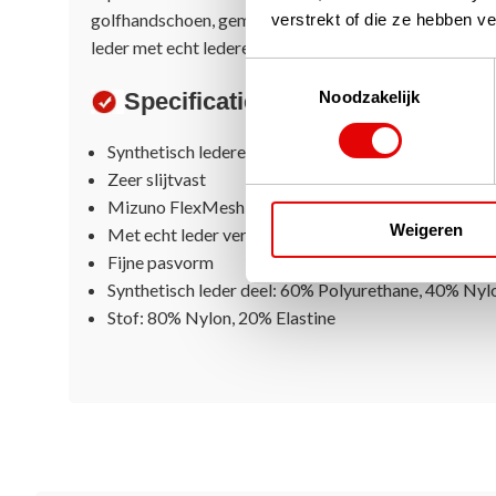
golfhandschoen, gemaakt van sterk maar heerlijk zac
verstrekt of die ze hebben v
leder met echt lederen inzet voor duim en handpalm.
Toestemmingsselectie
Noodzakelijk
Specificaties
Synthetisch lederen golfhandschoen
Zeer slijtvast
Mizuno FlexMesh
Weigeren
Met echt leder versterkte inzet voor duim en hand
Fijne pasvorm
Synthetisch leder deel: 60% Polyurethane, 40% Nyl
Stof: 80% Nylon, 20% Elastine