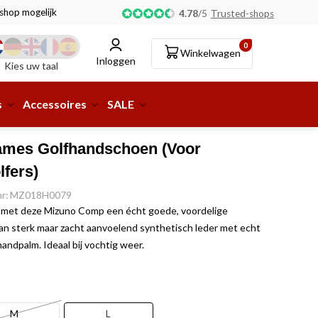
tshop mogelijk!
4.78
/
5
Trusted-shops
0
Winkelwagen
Inloggen
Kies uw taal
s
Accessoires
SALE
mes Golfhandschoen (Voor
fers)
.nr: MZ018H0079
 met deze Mizuno Comp een écht goede, voordelige
n sterk maar zacht aanvoelend synthetisch leder met echt
andpalm. Ideaal bij vochtig weer.
M
L