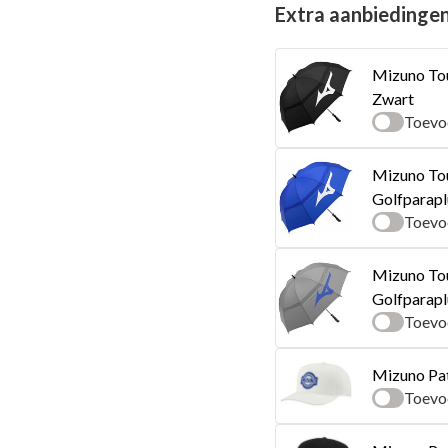
Extra aanbiedinge
Mizuno Tou
Zwart
Toevo
Mizuno Tou
Golfparapl
Toevo
Mizuno Tou
Golfparapl
Toevo
Mizuno Pat
Toevo