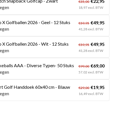
ch Snapback Golfcap - Zwart
€22,95
€35,00
egen
18,97 excl. BTW
 X Golfballen 2026 - Geel - 12 Stuks
€49,95
€59,95
egen
41,28 excl. BTW
 X Golfballen 2026 - Wit - 12 Stuks
€49,95
€59,95
egen
41,28 excl. BTW
eballs AAA - Diverse Typen- 50 Stuks
€69,00
€99,00
egen
57,02 excl. BTW
rt Golf Handdoek 60x40 cm - Blauw
€19,95
€29,00
egen
16,49 excl. BTW