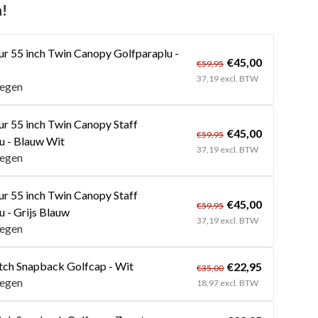
n!
r 55 inch Twin Canopy Golfparaplu -
€45,00
€59,95
37,19 excl. BTW
egen
r 55 inch Twin Canopy Staff
€45,00
€59,95
u - Blauw Wit
37,19 excl. BTW
egen
r 55 inch Twin Canopy Staff
€45,00
€59,95
u - Grijs Blauw
37,19 excl. BTW
egen
ch Snapback Golfcap - Wit
€22,95
€35,00
egen
18,97 excl. BTW