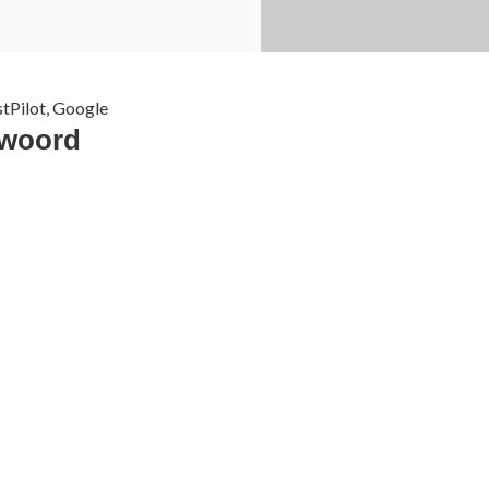
stPilot, Google
 woord