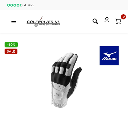
4.78
/
5
0
-60%
SALE