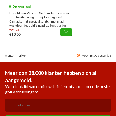
Op voorraad
Deze Mizuno Stretch Golfhandschoen in wit
zwarte uitvoering zit altijd als gegoten!
Gemaakt met speciaal stretch materiaal
waardoor deze altijd naadlo...
lees verder
€24,95
€10,00
ortiment A-merken!
Vóór 15:00 besteld, zel
Meer dan 38.000 klanten hebben zich al
aangemeld.
Word ook lid van de nieuwsbrief en mis nooit meer de beste
golf aanbiedingen!