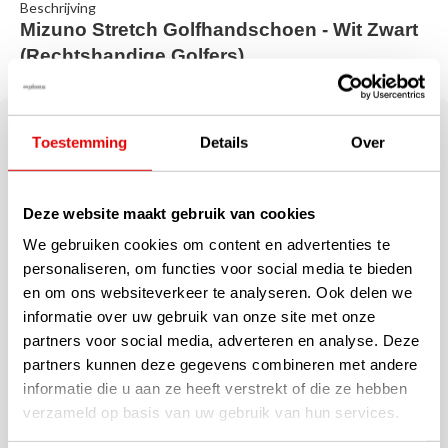
Beschrijving
Mizuno Stretch Golfhandschoen - Wit Zwart
(Rechtshandige Golfers)
Deze Mizuno Stretch Golfhandschoen in wit zwarte uitvoering zit
Toestemming
Details
Over
altijd als gegoten! Gemaakt met speciaal stretch materiaal
waardoor deze altijd naadloos aansluit. Perfect voor de golfers
die een stevige grip en comfort kunnen waarderen.
Deze website maakt gebruik van cookies
Deze Mizuno stretch golfhandschoen in wit met zwarte
We gebruiken cookies om content en advertenties te
uitvoering zit altijd als gegoten en kan comfortabel uitrekken tot
personaliseren, om functies voor social media te bieden
bijna iedere maat. De siliconen print bij de palm en het
en om ons websiteverkeer te analyseren. Ook delen we
synthetische leer aan de binnenkant van de golfhandschoen
informatie over uw gebruik van onze site met onze
zorgen voor een altijd stevige grip. Zelfs in natte
partners voor social media, adverteren en analyse. Deze
weersomstandigheden.
partners kunnen deze gegevens combineren met andere
informatie die u aan ze heeft verstrekt of die ze hebben
verzameld op basis van uw gebruik van hun services.
Specificaties