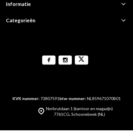
Informatie
Categorieën
KVK nummer:
73807591
btw-nummer:
NL859671070B01
Norbruislaan 1 (kantoor en magazijn)
7761CG, Schoonebeek (NL)