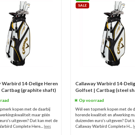
SALE
 Warbird 14-Delige Heren
Callaway Warbird 14-Deli
| Cartbag (graphite shaft)
Golfset | Cartbag (steel sh
raad
Op voorraad
pmerk kopen met de daarbij
Wél een topmerk kopen met de d
werkingskwaliteit maar géén
horende kwaliteit en afwerking m
euro's uitgeven? Dat kan met de
duizenden euro's uitgeven? Dat 
arbird Complete Here...
lees
Callaway Warbird Complete H...
l