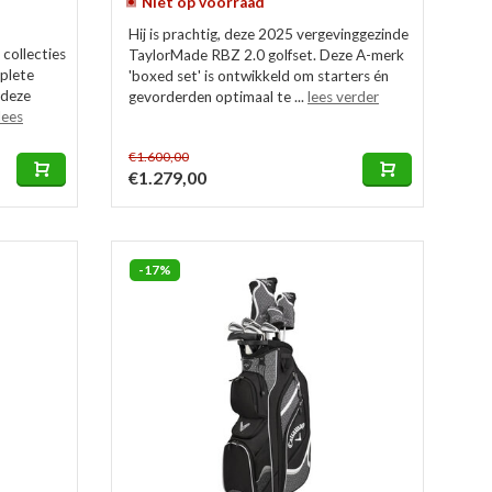
Niet op voorraad
Hij is prachtig, deze 2025 vergevinggezinde
collecties
TaylorMade RBZ 2.0 golfset. Deze A-merk
plete
'boxed set' is ontwikkeld om starters én
 deze
gevorderden optimaal te ...
lees verder
lees
€1.600,00
€1.279,00
-17%