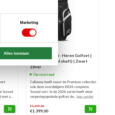
Marketing
Alles toestaan
fset |
Callaway XR 26 - Heren Golfset |
| Zwart
Standbag (steel shaft) | Zwart
Zilver
Op voorraad
vert
Callaway heeft naast de Premium collecties
ook deze voordeligere XR26 complete
e 'boxed
'boxed sets'. In de 2026 versie heeft deze
d met z...
vergevingsgezinde golfset de...
lees verder
€1.699,00
€1.399,00