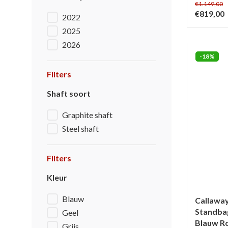
€1.149,00
€819,00
2022
2025
2026
-18%
Filters
Shaft soort
Graphite shaft
Steel shaft
Filters
Kleur
Blauw
Callaway
Standbag 
Geel
Blauw R
Grijs