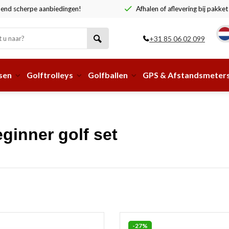
end scherpe aanbiedingen!
Afhalen of aflevering bij pakke
+31 85 06 02 099
sen
Golftrolleys
Golfballen
GPS & Afstandsmeter
ginner golf set
-27%