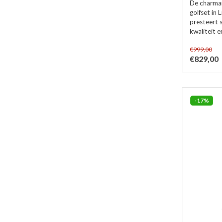
De charman
golfset in L
presteert s
kwaliteit e
€999,00
€829,00
-17%