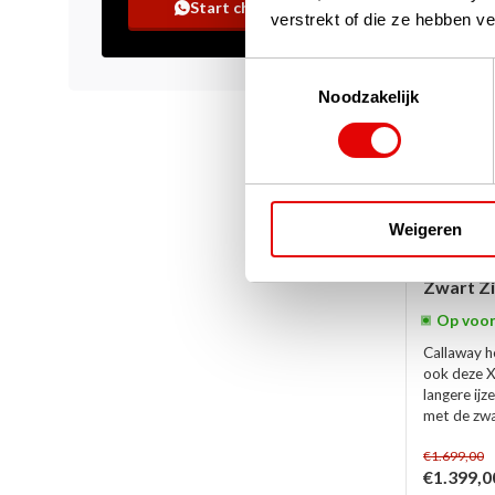
Start chat
verstrekt of die ze hebben v
Toestemmingsselectie
Noodzakelijk
Weigeren
Callaway
Inch | St
Zwart Zi
Op voor
Callaway h
ook deze X
langere ijz
met de zwar
€1.699,00
€1.399,0