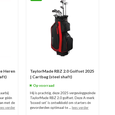
ge Heren
TaylorMade RBZ 2.0 Golfset 2025
aft)
| Cartbag (steel shaft)
Op voorraad
aarbij
Hij is prachtig, deze 2025 vergevinggezinde
aar géén
TaylorMade RBZ 2.0 golfset. Deze A-merk
kan met de
'boxed set' is ontwikkeld om starters én
ees verder
gevorderden optimaal te ...
lees verder