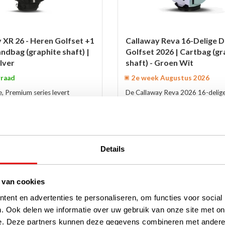
 XR 26 - Heren Golfset +1
Callaway Reva 16-Delige 
andbag (graphite shaft) |
Golfset 2026 | Cartbag (gr
lver
shaft) - Groen Wit
raad
2e week Augustus 2026
e, Premium series levert
De Callaway Reva 2026 16-delig
ok de voordeligere XR26
golfset is de ultieme complete se
oxed sets. In de 2026 versie
oplossing voor zowel startende a
1 inch verlengde golfset de zwa...
gevorderde golfers. Deze premiu
biedt...
lees verder
€1.499,00
0
€1.249,00
Details
 van cookies
-16%
ent en advertenties te personaliseren, om functies voor social
. Ook delen we informatie over uw gebruik van onze site met on
e. Deze partners kunnen deze gegevens combineren met andere i