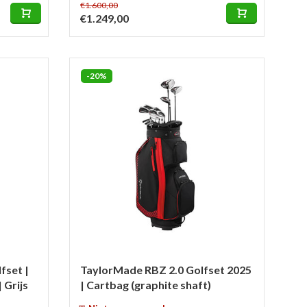
€1.600,00
€1.249,00
-20%
fset |
TaylorMade RBZ 2.0 Golfset 2025
 Grijs
| Cartbag (graphite shaft)