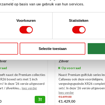
erzameld op basis van uw gebruik van hun services.
Voorkeuren
Statistieken
Selectie toestaan
 XR 26 - Heren Golfset +1
Callaway XR 26 - Heren Gol
andbag (steel shaft) |
Standbag (graphite shaft) 
lver
Zilver
raad
Op voorraad
eeft naast de Premium collecties
Naast Premium golfclub series le
R26 boxed sets met 1 inch
Callaway ook deze voordeligere,
ers! In deze '26 versie uitgevoerd
vergevingsgezinde XR26 complet
t / zilverkleu...
lees verder
sets'. In deze '26 versie uitgevoer
lees verder
€1.699,00
0
€1.429,00