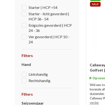
SALE
Starter | HCP >54
Starter - licht gevorderd |
HCP 36 - 54
Enigszins gevorderd | HCP
24 - 36
Ver gevorderd | HCP 10 -
24
Filters
Hand
Callaway
Golfset 
Linkshandig
Op voor
Rechtshandig
Wél een to
horende af
Filters
duizenden 
Callaway W
Seizoensjaar
verder