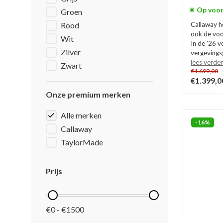
Op voor
Groen
Rood
Callaway h
ook de voo
Wit
In de '26 v
Zilver
vergevingsg
lees verder
Zwart
€1.699,00
€1.399,0
Onze premium merken
Alle merken
-16%
Callaway
TaylorMade
Prijs
€0 - €1500