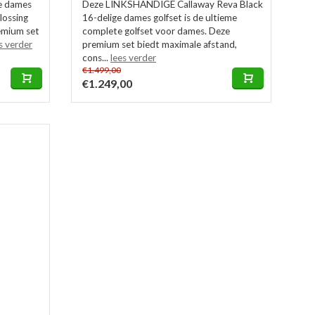
ge dames
Deze LINKSHANDIGE Callaway Reva Black
lossing
16-delige dames golfset is de ultieme
remium set
complete golfset voor dames. Deze
s verder
premium set biedt maximale afstand,
cons...
lees verder
€1.499,00
€1.249,00