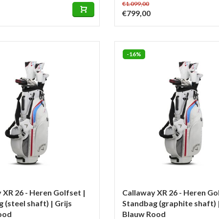
€1.099,00
€799,00
-16%
 XR 26 - Heren Golfset |
Callaway XR 26 - Heren Gol
(steel shaft) | Grijs
Standbag (graphite shaft) |
ood
Blauw Rood