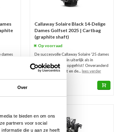
Dames
Callaway Solaire Black 14-Delige
aphite
Dames Golfset 2025 | Cartbag
(graphite shaft)
Op voorraad
e dames
De succesvolle Callaway Solaire '25 dames
t
golfsets zijn zowel in uiterlijk als in
ls
specificaties goed opgefrist! Onveranderd
m set
is de hoge kwaliteit en de...
lees verder
€999,00
€829,00
Over
-18%
 media te bieden en om ons
ze partners voor social
nformatie die u aan ze heeft