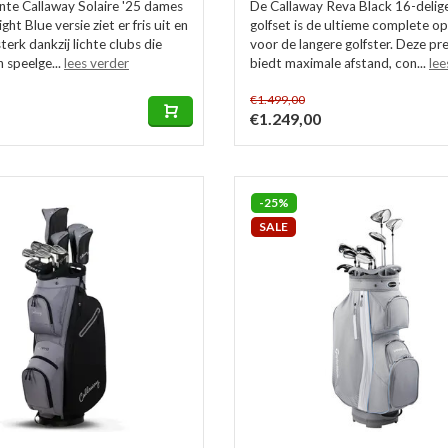
te Callaway Solaire '25 dames
De Callaway Reva Black 16-deli
ight Blue versie ziet er fris uit en
golfset is de ultieme complete op
terk dankzij lichte clubs die
voor de langere golfster. Deze p
n speelge...
lees verder
biedt maximale afstand, con...
lee
€1.499,00
€1.249,00
-25%
SALE