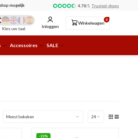
tshop mogelijk!
4.78
/
5
Trusted-shops
0
Winkelwagen
Inloggen
Kies uw taal
s
Accessoires
SALE
-22%