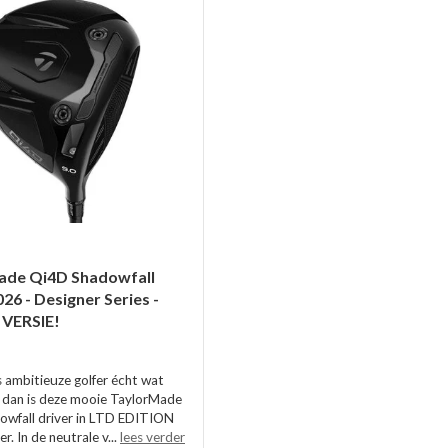
ade Qi4D Shadowfall
026 - Designer Series -
 VERSIE!
s ambitieuze golfer écht wat
, dan is deze mooie TaylorMade
wfall driver in LTD EDITION
r. In de neutrale v...
lees verder