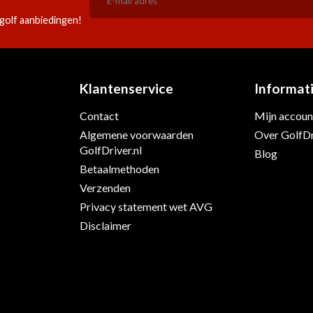
golf aanbiedingen!
Klantenservice
Informat
Contact
Mijn accoun
Algemene voorwaarden
Over GolfDr
s
GolfDriver.nl
Blog
Betaalmethoden
Verzenden
Privacy statement wet AVG
Disclaimer