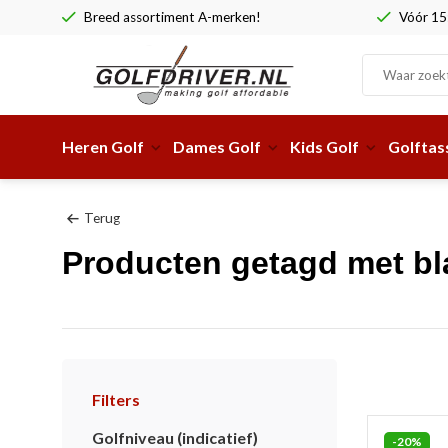
Breed assortiment A-merken!
Vóór 15:
Heren Golf
Dames Golf
Kids Golf
Golftas
Terug
Producten getagd met bl
Filters
Golfniveau (indicatief)
-20%