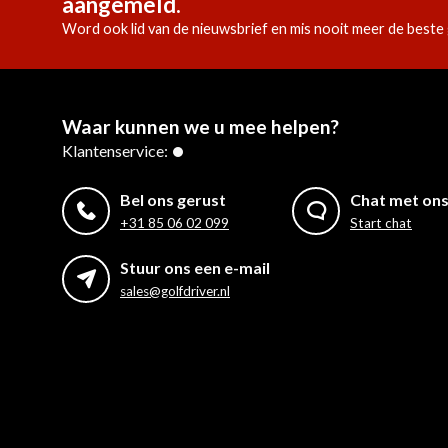
aangemeld.
Word ook lid van de nieuwsbrief en mis nooit meer de beste 
Waar kunnen we u mee helpen?
Klantenservice:
Bel ons gerust
Chat met on
+31 85 06 02 099
Start chat
Stuur ons een e-mail
sales@golfdriver.nl