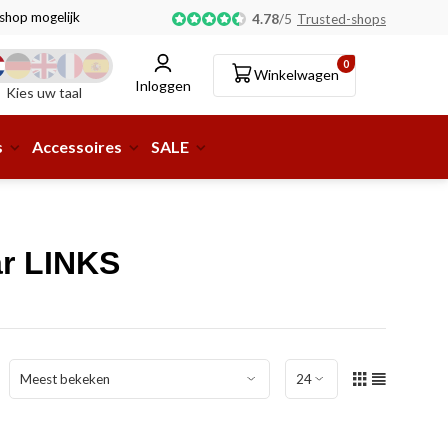
tshop mogelijk!
4.78
/
5
Trusted-shops
0
Winkelwagen
Inloggen
Kies uw taal
s
Accessoires
SALE
ar LINKS