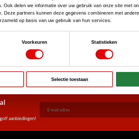
. Ook delen we informatie over uw gebruik van onze site met on
e. Deze partners kunnen deze gegevens combineren met andere i
erzameld op basis van uw gebruik van hun services.
Voorkeuren
Statistieken
stPilot, Google
 woord
5:00 besteld, zelfde werkdag
Doorlopend scherpe aanbiedi
Selectie toestaan
verzonden!
al
golf aanbiedingen!