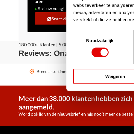
uren
websiteverkeer te analyseren
Stel uw vraag!
media, adverteren en analys
Start chat
verstrekt of die ze hebben v
Toestemmingsselectie
Noodzakelijk
180.000+ Klanten | 5.000+ Reviews | Trusted Shops, Tru
Reviews: Onze klanten aan het
Breed assortiment A-merken!
Vóór 1
Weigeren
Meer dan 38.000 klanten hebben zich 
aangemeld.
Word ook lid van de nieuwsbrief en mis nooit meer de beste 