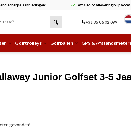
end scherpe aanbiedingen!
Afhalen of aflevering bij pakke
+31 85 06 02 099
sen
Golftrolleys
Golfballen
GPS & Afstandsmeter
llaway Junior Golfset 3-5 Ja
ten gevonden!...