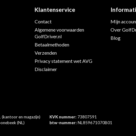
Klantenservice
Informat
Contact
Mijn accoun
s
Algemene voorwaarden
Over GolfDr
GolfDriver.nl
Blog
Betaalmethoden
Verzenden
Privacy statement wet AVG
Disclaimer
 (kantoor en magazijn)
KVK nummer:
73807591
onebeek (NL)
btw-nummer:
NL859671070B01