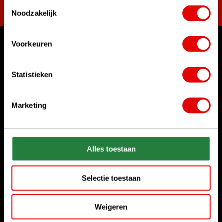
Toestemmingsselectie
Noodzakelijk
Voorkeuren
Waar kunnen we u mee helpen?
Bel ons gerust
Statistieken
+31 85 06 02 099
Marketing
Chat met ons
Start chat
Stuur ons een e-mail
Alles toestaan
sales@golfdriver.nl
Selectie toestaan
Klantenservice
Weigeren
Informatie