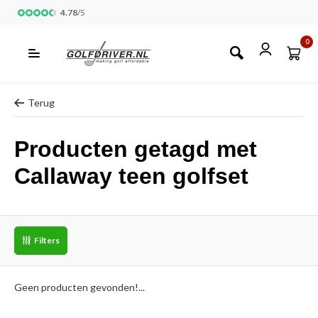
4.78
/
5
0
Terug
Producten getagd met
Callaway teen golfset
Filters
Geen producten gevonden!...