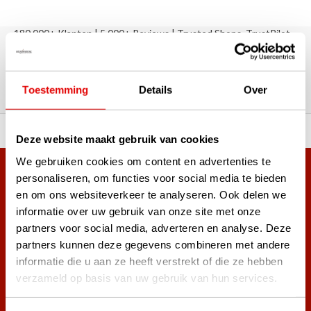
180.000+ Klanten | 5.000+ Reviews | Trusted Shops, TrustPilot,
Google
Reviews: Onze klanten aan het
woord
Toestemming
Details
Over
ortiment A-merken!
Vóór 15:00 besteld, zel
Deze website maakt gebruik van cookies
We gebruiken cookies om content en advertenties te
Meer dan 38.000 klanten hebben zich al
personaliseren, om functies voor social media te bieden
en om ons websiteverkeer te analyseren. Ook delen we
aangemeld.
informatie over uw gebruik van onze site met onze
Word ook lid van de nieuwsbrief en mis nooit meer de beste
partners voor social media, adverteren en analyse. Deze
golf aanbiedingen!
partners kunnen deze gegevens combineren met andere
informatie die u aan ze heeft verstrekt of die ze hebben
verzameld op basis van uw gebruik van hun services.
Abonneer