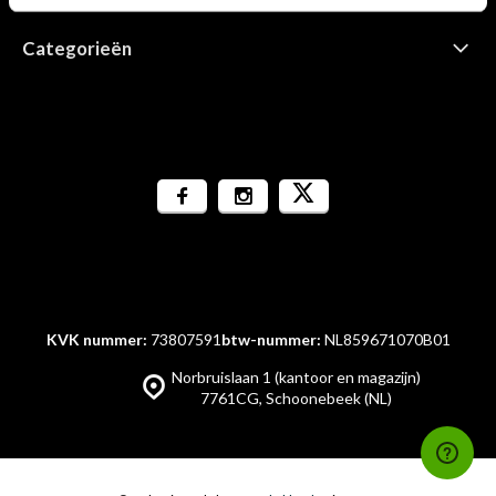
Categorieën
KVK nummer:
73807591
btw-nummer:
NL859671070B01
Norbruislaan 1 (kantoor en magazijn)
7761CG, Schoonebeek (NL)