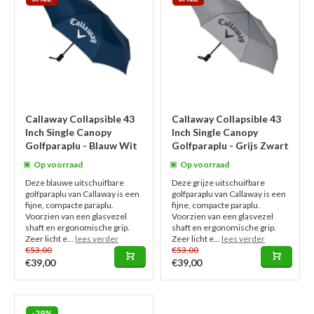
Callaway Collapsible 43
Callaway Collapsible 43
Inch Single Canopy
Inch Single Canopy
Golfparaplu - Blauw Wit
Golfparaplu - Grijs Zwart
Op voorraad
Op voorraad
Deze blauwe uitschuifbare
Deze grijze uitschuifbare
golfparaplu van Callaway is een
golfparaplu van Callaway is een
fijne, compacte paraplu.
fijne, compacte paraplu.
Voorzien van een glasvezel
Voorzien van een glasvezel
shaft en ergonomische grip.
shaft en ergonomische grip.
Zeer licht e...
lees verder
Zeer licht e...
lees verder
€53,00
€53,00
€39,00
€39,00
-29%