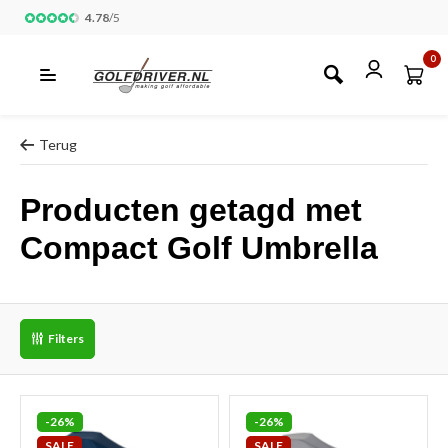
4.78
/
5
0
Terug
Producten getagd met
Compact Golf Umbrella
Filters
-26%
-26%
SALE
SALE