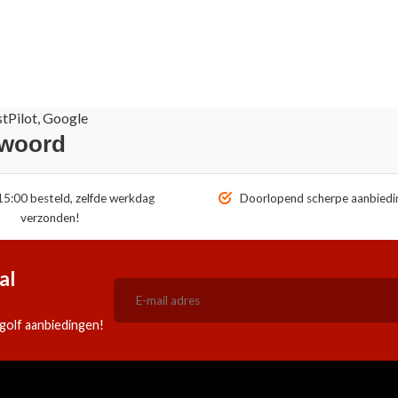
stPilot, Google
 woord
5:00 besteld, zelfde werkdag
Doorlopend scherpe aanbiedi
verzonden!
al
golf aanbiedingen!