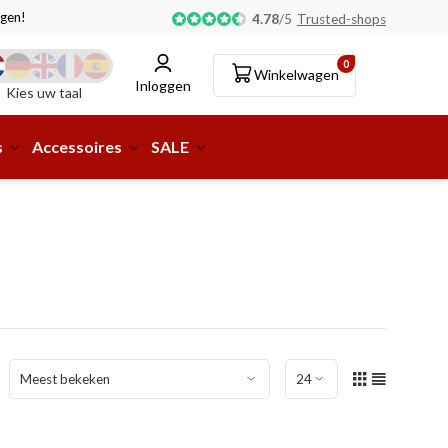
gen!
Afhalen of aflevering bij pakketshop mogelijk!
4.78
/
5
Trusted-shops
0
Winkelwagen
Inloggen
Kies uw taal
s
Accessoires
SALE