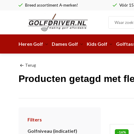
Breed assortiment A-merken!
Vóór 15:
Heren Golf
Dames Golf
Kids Golf
Golftas
Terug
Producten getagd met fle
Filters
Golfniveau (indicatief)
-16%