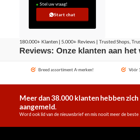
Stel uw vraag!
Start chat
180.000+ Klanten | 5.000+ Reviews | Trusted Shops, Tru
Reviews: Onze klanten aan het
Breed assortiment A-merken!
Vóór 1
Meer dan 38.000 klanten hebben zich 
aangemeld.
Word ook lid van de nieuwsbrief en mis nooit meer de beste 