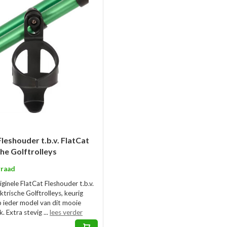
Fleshouder t.b.v. FlatCat
che Golftrolleys
raad
riginele FlatCat Fleshouder t.b.v.
ktrische Golftrolleys, keurig
 ieder model van dit mooie
. Extra stevig ...
lees verder