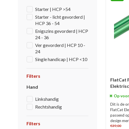
Starter | HCP >54
Starter - licht gevorderd |
HCP 36 - 54
Enigszins gevorderd | HCP
24 - 36
Ver gevorderd | HCP 10 -
24
Single handicap | HCP <10
Filters
FlatCat 
Elektris
Hand
Op voor
Linkshandig
Dit is de o
Rechtshandig
FlatCat Ele
passend op
design merk
Filters
€39,00