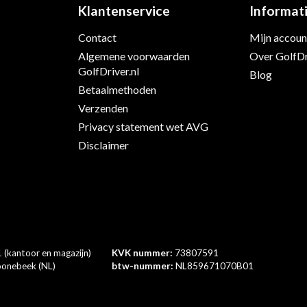
Klantenservice
Informat
Contact
Mijn accoun
Algemene voorwaarden
Over GolfDr
s
GolfDriver.nl
Blog
Betaalmethoden
Verzenden
Privacy statement wet AVG
Disclaimer
 (kantoor en magazijn)
KVK nummer:
73807591
onebeek (NL)
btw-nummer:
NL859671070B01