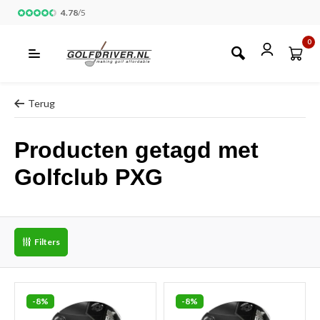
4.78
/
5
0
Terug
Producten getagd met
Golfclub PXG
Filters
-8%
-8%