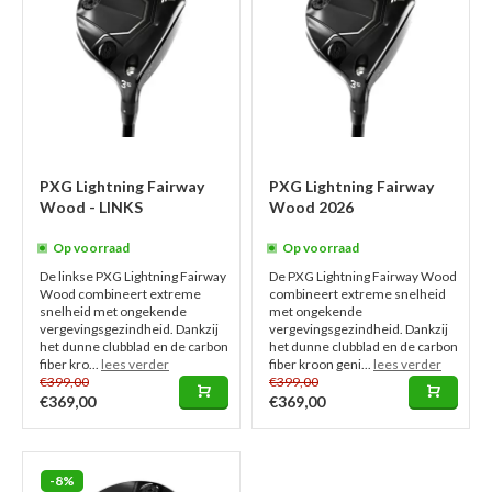
PXG Lightning Fairway
PXG Lightning Fairway
Wood - LINKS
Wood 2026
Op voorraad
Op voorraad
De linkse PXG Lightning Fairway
De PXG Lightning Fairway Wood
Wood combineert extreme
combineert extreme snelheid
snelheid met ongekende
met ongekende
vergevingsgezindheid. Dankzij
vergevingsgezindheid. Dankzij
het dunne clubblad en de carbon
het dunne clubblad en de carbon
fiber kro...
lees verder
fiber kroon geni...
lees verder
€399,00
€399,00
€369,00
€369,00
-8%