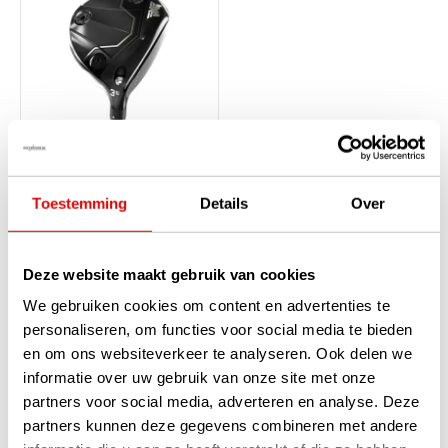
PXG Lightning Dames
Toestemming
Details
Over
Fairway Wood 2026
Op voorraad
De PXG Lightning Dames
Deze website maakt gebruik van cookies
Fairway Wood is de lichtste en
meest vergevingsgezinde
We gebruiken cookies om content en advertenties te
fairway wood in de serie.
personaliseren, om functies voor social media te bieden
Speciaal ontworpen voor dames
die op zoek zijn...
lees verder
en om ons websiteverkeer te analyseren. Ook delen we
€399,00
informatie over uw gebruik van onze site met onze
€369,00
partners voor social media, adverteren en analyse. Deze
partners kunnen deze gegevens combineren met andere