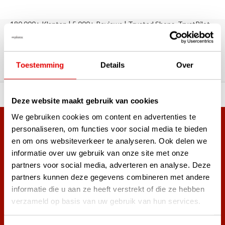
180.000+ Klanten | 5.000+ Reviews | Trusted Shops, TrustPilot,
Google
Reviews: Onze klanten aan het
woord
Toestemming
Details
Over
ortiment A-merken!
Vóór 15:00 besteld, zel
Deze website maakt gebruik van cookies
We gebruiken cookies om content en advertenties te
Meer dan 38.000 klanten hebben zich al
personaliseren, om functies voor social media te bieden
en om ons websiteverkeer te analyseren. Ook delen we
aangemeld.
informatie over uw gebruik van onze site met onze
Word ook lid van de nieuwsbrief en mis nooit meer de beste
partners voor social media, adverteren en analyse. Deze
golf aanbiedingen!
partners kunnen deze gegevens combineren met andere
informatie die u aan ze heeft verstrekt of die ze hebben
verzameld op basis van uw gebruik van hun services.
Abonneer