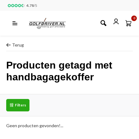
4.78
/
5
0
Terug
Producten getagd met
handbagagekoffer
Filters
Geen producten gevonden!...