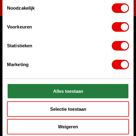
Toestemmingsselectie
Noodzakelijk
Voorkeuren
Waar kunnen we u mee helpen?
Bel ons gerust
Statistieken
+31 85 06 02 099
Marketing
Chat met ons
Start chat
Stuur ons een e-mail
Alles toestaan
sales@golfdriver.nl
Selectie toestaan
Klantenservice
Weigeren
Informatie