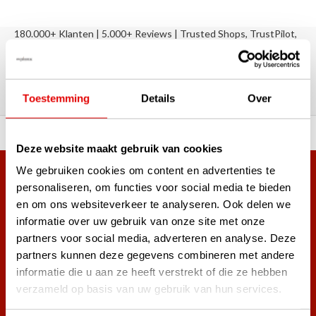
180.000+ Klanten | 5.000+ Reviews | Trusted Shops, TrustPilot,
Google
Reviews: Onze klanten aan het
woord
Toestemming
Details
Over
ortiment A-merken!
Vóór 15:00 besteld, zel
Deze website maakt gebruik van cookies
We gebruiken cookies om content en advertenties te
Meer dan 38.000 klanten hebben zich al
personaliseren, om functies voor social media te bieden
aangemeld.
en om ons websiteverkeer te analyseren. Ook delen we
Word ook lid van de nieuwsbrief en mis nooit meer de beste
informatie over uw gebruik van onze site met onze
golf aanbiedingen!
partners voor social media, adverteren en analyse. Deze
partners kunnen deze gegevens combineren met andere
informatie die u aan ze heeft verstrekt of die ze hebben
verzameld op basis van uw gebruik van hun services.
Abonneer