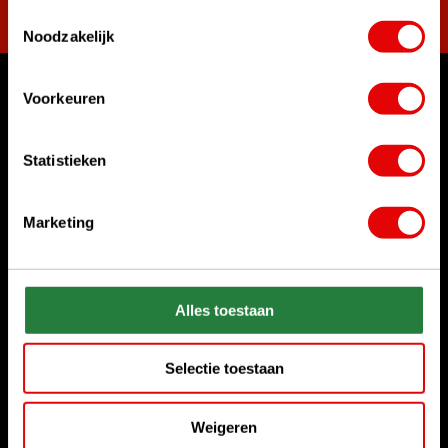
Toestemmingsselectie
Noodzakelijk
Voorkeuren
Waar kunnen we u mee helpen?
Klantenservice:
Statistieken
Bel ons gerust
+31 85 06 02 099
Marketing
Chat met ons
Start chat
Stuur ons een e-mail
Alles toestaan
sales@golfdriver.nl
Selectie toestaan
Klantenservice
Weigeren