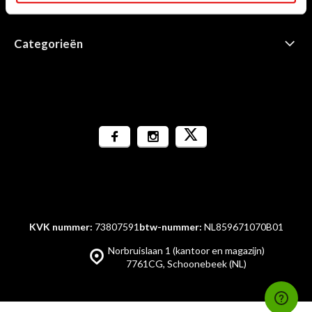
Informatie
Categorieën
KVK nummer:
73807591
btw-nummer:
NL859671070B01
Norbruislaan 1 (kantoor en magazijn)
7761CG, Schoonebeek (NL)