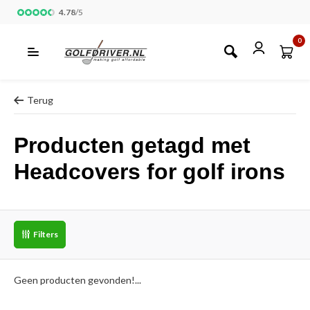
4.78
/
5
0
Terug
Producten getagd met
Headcovers for golf irons
Filters
Geen producten gevonden!...