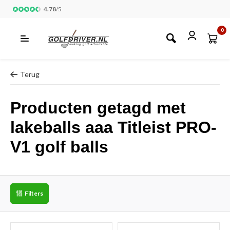
4.78
/
5
0
Terug
Producten getagd met
lakeballs aaa Titleist PRO-
V1 golf balls
Filters