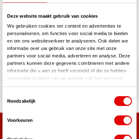
1
Deze website maakt gebruik van cookies
Pagina 1 van 1
We gebruiken cookies om content en advertenties te
personaliseren, om functies voor social media te bieden
en om ons websiteverkeer te analyseren. Ook delen we
informatie over uw gebruik van onze site met onze
partners voor social media, adverteren en analyse. Deze
180.000+ Klanten | 5.000+ Reviews | Trusted Shops, TrustPilot,
partners kunnen deze gegevens combineren met andere
Google
informatie die u aan ze heeft verstrekt of die ze hebben
Reviews: Onze klanten aan het
verzameld op basis van uw gebruik van hun services.
woord
Toestemmingsselectie
Noodzakelijk
ortiment A-merken!
Vóór 15:00 besteld, zel
Voorkeuren
Meer dan 38.000 klanten hebben zich al
aangemeld.