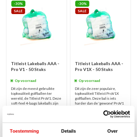
-30%
-30%
SALE
SALE
Titleist Lakeballs AAA -
Titleist Lakeballs AAA -
Pro V1 - 50 Stuks
Pro V1X - 50 Stuks
Op voorraad
Op voorraad
Dit zijn de meest gebruikte
Dit zijn de zeer populaire,
topkwaliteit golfballen ter
topkwaliteit Titleist ProV1X
wereld, de Titleist ProV1. Deze
golfballen. Deze bal is iets
soft-feel 4-laags lakeballs zijn
harder dan de 'gewone' ProV1
van AAA kwaliteit en verpakt ...
soft-feel ballen en dankzij de 4-
lees verder
l...
lees verder
€169,00
€169,00
€119,00
€119,00
Toestemming
Details
Over