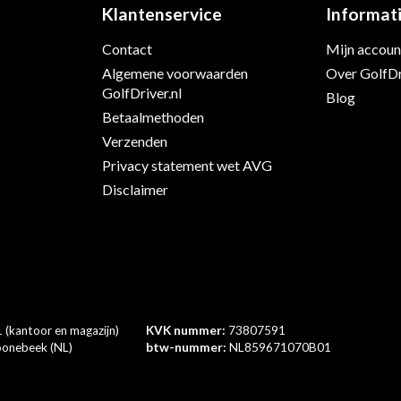
Klantenservice
Informat
Contact
Mijn accoun
Algemene voorwaarden
Over GolfDr
s
GolfDriver.nl
Blog
Betaalmethoden
Verzenden
Privacy statement wet AVG
Disclaimer
 (kantoor en magazijn)
KVK nummer:
73807591
onebeek (NL)
btw-nummer:
NL859671070B01