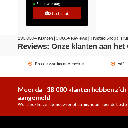
Stel uw vraag!
Start chat
180.000+ Klanten | 5.000+ Reviews | Trusted Shops, Tru
Reviews: Onze klanten aan het
Breed assortiment A-merken!
Vóór 1
Meer dan 38.000 klanten hebben zich 
aangemeld.
Word ook lid van de nieuwsbrief en mis nooit meer de beste 