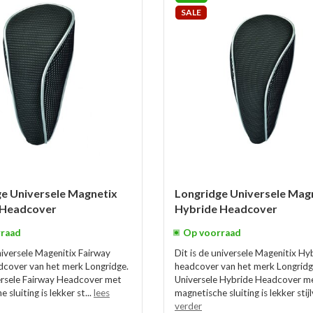
SALE
e Universele Magnetix
Longridge Universele Mag
 Headcover
Hybride Headcover
raad
Op voorraad
niversele Magenitix Fairway
Dit is de universele Magenitix Hy
cover van het merk Longridge.
headcover van het merk Longridg
rsele Fairway Headcover met
Universele Hybride Headcover m
 sluiting is lekker st...
lees
magnetische sluiting is lekker stijl
verder