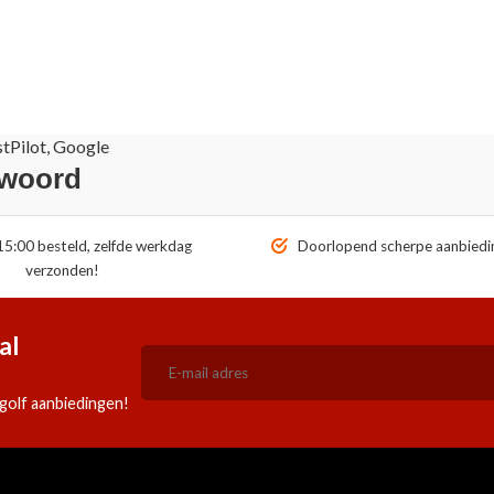
stPilot, Google
 woord
5:00 besteld, zelfde werkdag
Doorlopend scherpe aanbiedi
verzonden!
al
golf aanbiedingen!