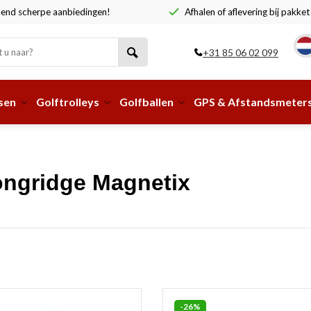
end scherpe aanbiedingen!
Afhalen of aflevering bij pakke
+31 85 06 02 099
sen
Golftrolleys
Golfballen
GPS & Afstandsmeter
ongridge Magnetix
-26%