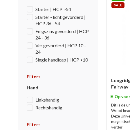
SALE
Starter | HCP >54
Starter - licht gevorderd |
HCP 36 - 54
Enigszins gevorderd | HCP
24 - 36
Ver gevorderd | HCP 10 -
24
Single handicap | HCP <10
Filters
Longridg
Fairway
Hand
Op voor
Linkshandig
Dit is de u
Rechtshandig
Wood head
Deze Unive
magnetische
Filters
verder