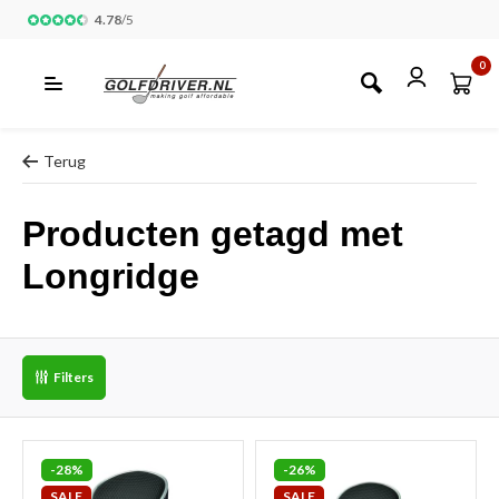
4.78
/
5
0
Terug
Producten getagd met
Longridge
Filters
-28%
-26%
SALE
SALE