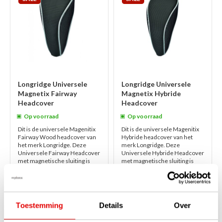
Longridge Universele
Longridge Universele
Magnetix Fairway
Magnetix Hybride
Headcover
Headcover
Op voorraad
Op voorraad
Dit is de universele Magenitix
Dit is de universele Magenitix
Fairway Wood headcover van
Hybride headcover van het
het merk Longridge. Deze
merk Longridge. Deze
Universele Fairway Headcover
Universele Hybride Headcover
met magnetische sluiting is
met magnetische sluiting is
lekker st...
lees verder
lekker stijlvo...
lees verder
€24,95
€22,95
€17,95
€16,95
Toestemming
Details
Over