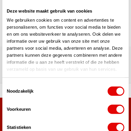
1
Deze website maakt gebruik van cookies
Pagina 1 van 1
We gebruiken cookies om content en advertenties te
personaliseren, om functies voor social media te bieden
en om ons websiteverkeer te analyseren. Ook delen we
informatie over uw gebruik van onze site met onze
partners voor social media, adverteren en analyse. Deze
180.000+ Klanten | 5.000+ Reviews | Trusted Shops, TrustPilot,
Google
partners kunnen deze gegevens combineren met andere
Reviews: Onze klanten aan het
informatie die u aan ze heeft verstrekt of die ze hebben
verzameld op basis van uw gebruik van hun services.
woord
Toestemmingsselectie
Noodzakelijk
ortiment A-merken!
Vóór 15:00 besteld, zel
Voorkeuren
Meer dan 38.000 klanten hebben zich al
aangemeld.
Word ook lid van de nieuwsbrief en mis nooit meer de beste
Statistieken