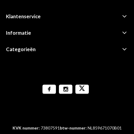
Klantenservice
Informatie
Categorieën
KVK nummer:
73807591
btw-nummer:
NL859671070B01