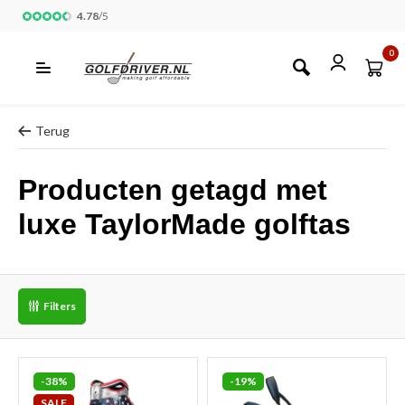
4.78
/
5
0
Terug
Producten getagd met
luxe TaylorMade golftas
Filters
-38%
-19%
SALE