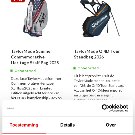
TaylorMade Summer
TaylorMade Qi4D Tour
Commemorative
Standbag 2026
Heritage Staff Bag 2025
Op voorraad
Op voorraad
Dit is het pronkstuk uit de
Deze luxe TaylorMade Summer
TaylorMade tassen-collectie
Commemorative Heritage
van '26: de Qi4D Tour Standbag.
Staffbag 2025 is in Limited
V.v. van het Qi4D-kleurenpalet
Edition uitgebracht ter ere van
en uitgevoerd in elegant
het PGA Championship 2025 op
synthe...
lees verder
Pinehurst ...
lees verder
€799,00
€530,00
€499,00
€429,00
Toestemming
Details
Over