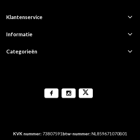
Klantenservice
Informatie
Categorieën
KVK nummer:
73807591
btw-nummer:
NL859671070B01