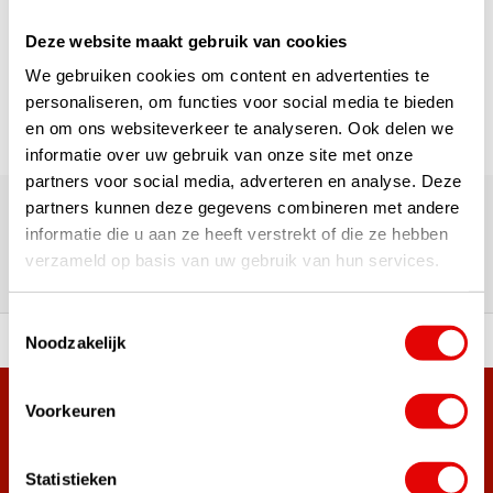
1
Deze website maakt gebruik van cookies
Pagina 1 van 1
We gebruiken cookies om content en advertenties te
personaliseren, om functies voor social media te bieden
en om ons websiteverkeer te analyseren. Ook delen we
informatie over uw gebruik van onze site met onze
partners voor social media, adverteren en analyse. Deze
180.000+ Klanten | 5.000+ Reviews | Trusted Shops, TrustPilot,
Google
partners kunnen deze gegevens combineren met andere
Reviews: Onze klanten aan het
informatie die u aan ze heeft verstrekt of die ze hebben
verzameld op basis van uw gebruik van hun services.
woord
Toestemmingsselectie
Noodzakelijk
ortiment A-merken!
Vóór 15:00 besteld, zel
Voorkeuren
Meer dan 38.000 klanten hebben zich al
aangemeld.
Word ook lid van de nieuwsbrief en mis nooit meer de beste
Statistieken