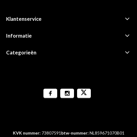
Klantenservice
Informatie
Categorieën
KVK nummer:
73807591
btw-nummer:
NL859671070B01