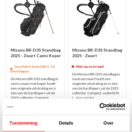
Mizuno BR-D3S Standbag
Mizuno BR-D3S Standbag
2025 - Zwart Camo Koper
2025 - Zwart
Geschatte levertijd: 6-10
Niet op voorraad
werkdagen
De Mizuno BR-D3S standbag in
De Mizuno BR-D3S standbag in
neutraal zwart heeft een
camo-zwart met koper heeft
originele uitstraling en is één
een originele uitstraling en is
van de hardlopers uit de 2025
één van de hardlopers uit de
collectie. Compact, vederlicht
2025 collectie. Compact,
i...
lees verder
vederl...
lees verder
€259,00
€259,00
€199,00
€199,00
Toestemming
Details
Over