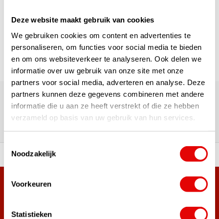
1
Deze website maakt gebruik van cookies
Pagina 1 van 1
We gebruiken cookies om content en advertenties te
personaliseren, om functies voor social media te bieden
en om ons websiteverkeer te analyseren. Ook delen we
informatie over uw gebruik van onze site met onze
partners voor social media, adverteren en analyse. Deze
180.000+ Klanten | 5.000+ Reviews | Trusted Shops, TrustPilot,
partners kunnen deze gegevens combineren met andere
Google
Reviews: Onze klanten aan het
informatie die u aan ze heeft verstrekt of die ze hebben
verzameld op basis van uw gebruik van hun services.
woord
Toestemmingsselectie
Noodzakelijk
ortiment A-merken!
Vóór 15:00 besteld, zel
Voorkeuren
Meer dan 38.000 klanten hebben zich al
aangemeld.
Word ook lid van de nieuwsbrief en mis nooit meer de beste
Statistieken