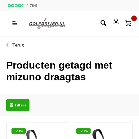
4.78
/
5
0
Terug
Producten getagd met
mizuno draagtas
Filters
-23%
-23%