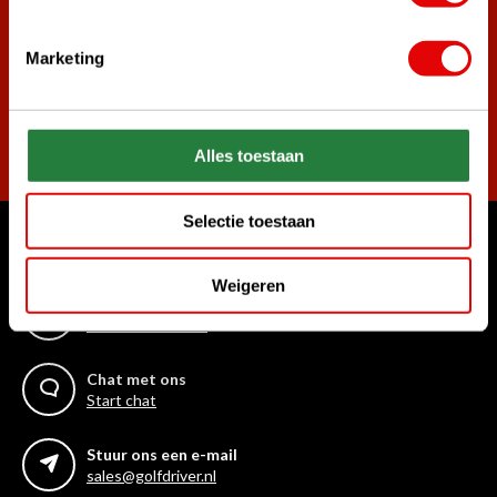
golf aanbiedingen!
Marketing
Abonneer
Alles toestaan
Selectie toestaan
Waar kunnen we u mee helpen?
Weigeren
Bel ons gerust
+31 85 06 02 099
Chat met ons
Start chat
Stuur ons een e-mail
sales@golfdriver.nl