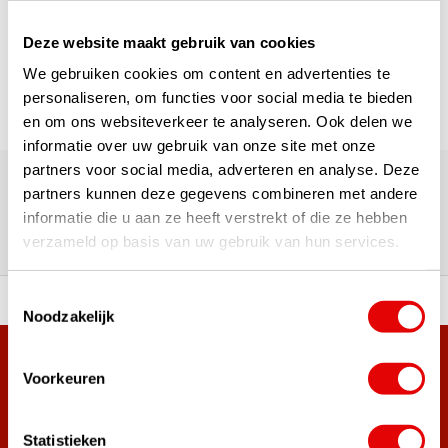
Pagina 1 van 1
Deze website maakt gebruik van cookies
We gebruiken cookies om content en advertenties te
personaliseren, om functies voor social media te bieden
en om ons websiteverkeer te analyseren. Ook delen we
informatie over uw gebruik van onze site met onze
180.000+ Klanten | 5.000+ Reviews | Trusted Shops, TrustPilot,
partners voor social media, adverteren en analyse. Deze
Google
partners kunnen deze gegevens combineren met andere
Reviews: Onze klanten aan het
informatie die u aan ze heeft verstrekt of die ze hebben
woord
verzameld op basis van uw gebruik van hun services.
Toestemmingsselectie
ortiment A-merken!
Vóór 15:00 besteld, zel
Noodzakelijk
Meer dan 38.000 klanten hebben zich al
Voorkeuren
aangemeld.
Word ook lid van de nieuwsbrief en mis nooit meer de beste
Statistieken
golf aanbiedingen!