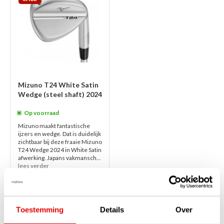
Mizuno T24 White Satin
Wedge (steel shaft) 2024
Op voorraad
Mizuno maakt fantastische
ijzers en wedge. Dat is duidelijk
zichtbaar bij deze fraaie Mizuno
T24 Wedge 2024 in White Satin
afwerking. Japans vakmansch...
lees verder
€230,00
€139,00
Toestemming
Details
Over
1