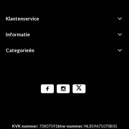
Klantenservice
Informatie
Categorieën
KVK nummer:
73807591
btw-nummer:
NL859671070B01