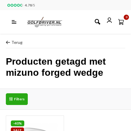
4.78
/
5
0
Terug
Producten getagd met
mizuno forged wedge
Filters
-40%
SALE