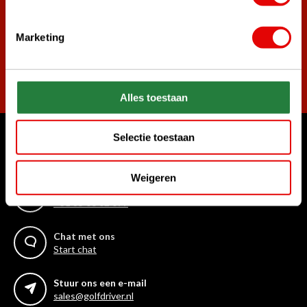
Marketing
Abonneer
Alles toestaan
Selectie toestaan
Waar kunnen we u mee helpen?
Klantenservice:
Weigeren
Bel ons gerust
+31 85 06 02 099
Chat met ons
Start chat
Stuur ons een e-mail
sales@golfdriver.nl