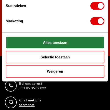
aangemeld.
Statistieken
Word ook lid van de nieuwsbrief en mis nooit meer de beste
golf aanbiedingen!
Marketing
Abonneer
Alles toestaan
Selectie toestaan
Waar kunnen we u mee helpen?
Weigeren
Klantenservice:
Bel ons gerust
+31 85 06 02 099
Chat met ons
Start chat