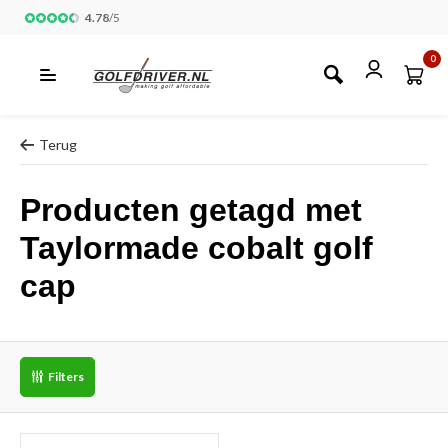
4.78
/
5
0
Terug
Producten getagd met
Taylormade cobalt golf
cap
Filters