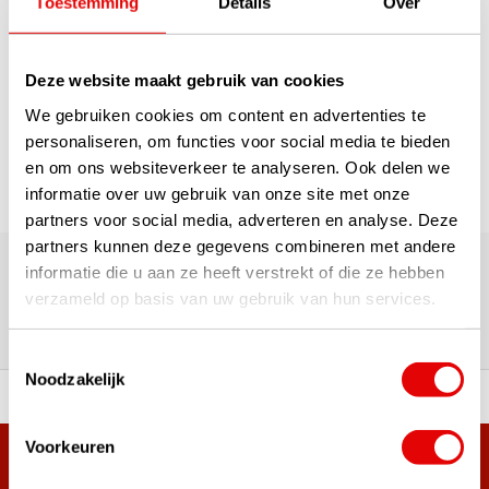
Toestemming
Details
Over
1
Deze website maakt gebruik van cookies
Pagina 1 van 1
We gebruiken cookies om content en advertenties te
personaliseren, om functies voor social media te bieden
en om ons websiteverkeer te analyseren. Ook delen we
informatie over uw gebruik van onze site met onze
partners voor social media, adverteren en analyse. Deze
180.000+ Klanten | 5.000+ Reviews | Trusted Shops, TrustPilot,
partners kunnen deze gegevens combineren met andere
Google
informatie die u aan ze heeft verstrekt of die ze hebben
Reviews: Onze klanten aan het
verzameld op basis van uw gebruik van hun services.
woord
Toestemmingsselectie
Noodzakelijk
ortiment A-merken!
Vóór 15:00 besteld, zel
Voorkeuren
Meer dan 38.000 klanten hebben zich al