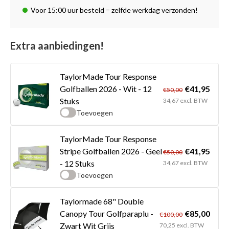
Voor 15:00 uur besteld = zelfde werkdag verzonden!
Extra aanbiedingen!
TaylorMade Tour Response
€41,95
Golfballen 2026 - Wit - 12
€50,00
Stuks
34,67 excl. BTW
Toevoegen
TaylorMade Tour Response
€41,95
Stripe Golfballen 2026 - Geel
€50,00
- 12 Stuks
34,67 excl. BTW
Toevoegen
Taylormade 68" Double
€85,00
Canopy Tour Golfparaplu -
€100,00
Zwart Wit Grijs
70,25 excl. BTW