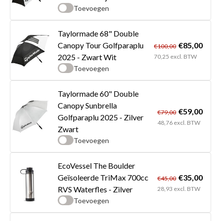
Toevoegen
Taylormade 68" Double
€85,00
Canopy Tour Golfparaplu
€100,00
2025 - Zwart Wit
70,25 excl. BTW
Toevoegen
Taylormade 60" Double
Canopy Sunbrella
€59,00
€79,00
Golfparaplu 2025 - Zilver
48,76 excl. BTW
Zwart
Toevoegen
EcoVessel The Boulder
€35,00
Geïsoleerde TriMax 700cc
€45,00
RVS Waterfles - Zilver
28,93 excl. BTW
Toevoegen