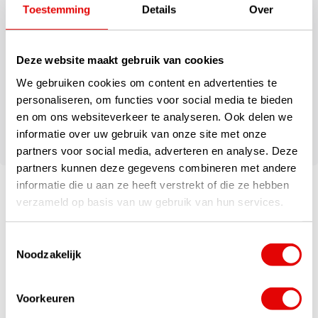
Inklapbare paraplu
Toestemming
Details
Over
Doorsnede 54 inch / circa 137 cm
Kleurstellingen: zwart wit
Double canopy auto-open stormparaplu
Deze website maakt gebruik van cookies
Ergonomic sport-grip rubber-coated handgreep
Lightweight fiberglass shaft
We gebruiken cookies om content en advertenties te
Prachtig materiaal
personaliseren, om functies voor social media te bieden
Chique TaylorMade branding
en om ons websiteverkeer te analyseren. Ook delen we
100% nylon
informatie over uw gebruik van onze site met onze
partners voor social media, adverteren en analyse. Deze
partners kunnen deze gegevens combineren met andere
informatie die u aan ze heeft verstrekt of die ze hebben
verzameld op basis van uw gebruik van hun services.
Toestemmingsselectie
Noodzakelijk
Voorkeuren