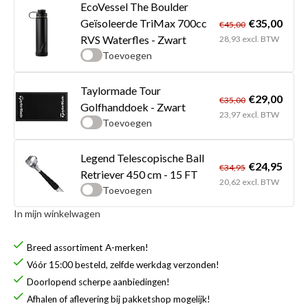
EcoVessel The Boulder
€35,00
Geïsoleerde TriMax 700cc
€45,00
RVS Waterfles - Zwart
28,93 excl. BTW
Toevoegen
Taylormade Tour
€29,00
€35,00
Golfhanddoek - Zwart
23,97 excl. BTW
Toevoegen
Legend Telescopische Ball
€24,95
€34,95
Retriever 450 cm - 15 FT
20,62 excl. BTW
Toevoegen
In mijn winkelwagen
Breed assortiment A-merken!
Vóór 15:00 besteld, zelfde werkdag verzonden!
Doorlopend scherpe aanbiedingen!
Afhalen of aflevering bij pakketshop mogelijk!