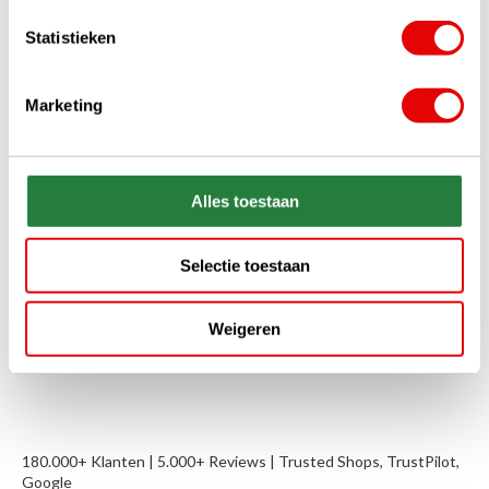
Statistieken
+31 85 060 20 99
Ma-vr 10:00 - 16:00 uur
Marketing
sales@golfdriver.nl
Gemiddeld binnen enkele uren
Stel uw vraag!
Alles toestaan
Start chat
Selectie toestaan
Weigeren
Specificaties
180.000+ Klanten | 5.000+ Reviews | Trusted Shops, TrustPilot,
Google