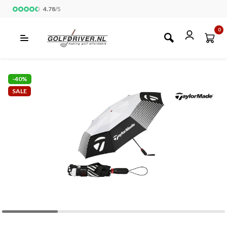
4.78
/
5
0
-40%
SALE