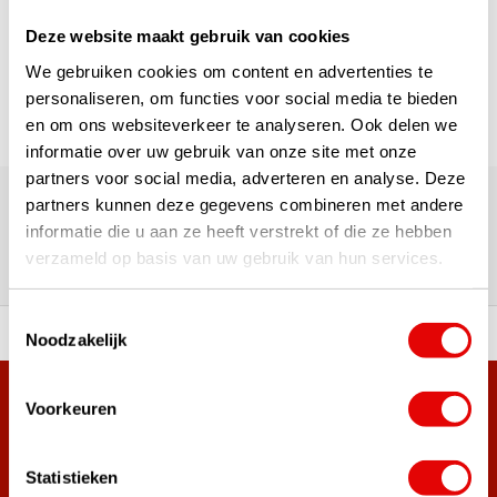
Deze website maakt gebruik van cookies
Pagina 1 van 1
We gebruiken cookies om content en advertenties te
personaliseren, om functies voor social media te bieden
en om ons websiteverkeer te analyseren. Ook delen we
informatie over uw gebruik van onze site met onze
180.000+ Klanten | 5.000+ Reviews | Trusted Shops, TrustPilot,
partners voor social media, adverteren en analyse. Deze
Google
partners kunnen deze gegevens combineren met andere
Reviews: Onze klanten aan het
informatie die u aan ze heeft verstrekt of die ze hebben
verzameld op basis van uw gebruik van hun services.
woord
Toestemmingsselectie
ortiment A-merken!
Vóór 15:00 besteld, zel
Noodzakelijk
Meer dan 38.000 klanten hebben zich al
Voorkeuren
aangemeld.
Word ook lid van de nieuwsbrief en mis nooit meer de beste
Statistieken
golf aanbiedingen!