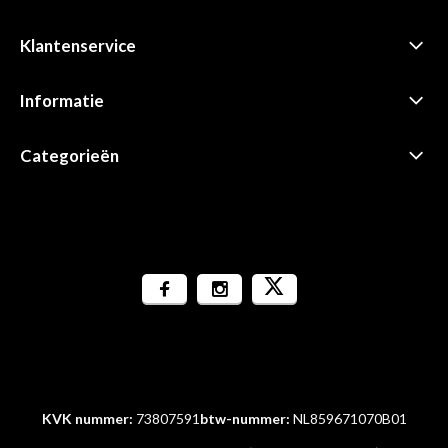
Klantenservice
Informatie
Categorieën
KVK nummer:
73807591
btw-nummer:
NL859671070B01