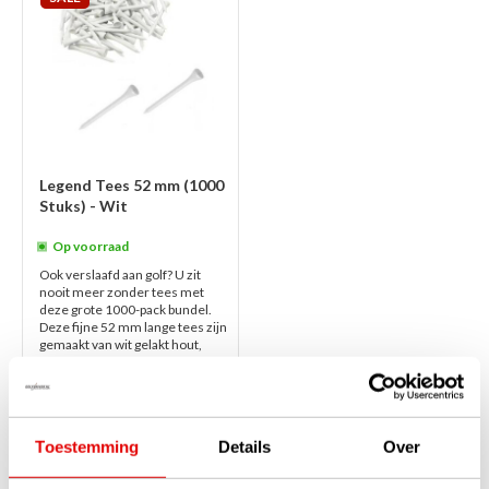
Legend Tees 52 mm (1000
Stuks) - Wit
Op voorraad
Ook verslaafd aan golf? U zit
nooit meer zonder tees met
deze grote 1000-pack bundel.
Deze fijne 52 mm lange tees zijn
gemaakt van wit gelakt hout,
on...
lees verder
€49,95
€29,95
Toestemming
Details
Over
1