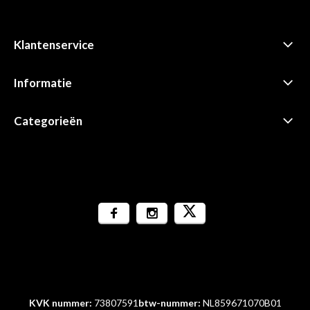
Klantenservice
Informatie
Categorieën
KVK nummer:
73807591
btw-nummer:
NL859671070B01