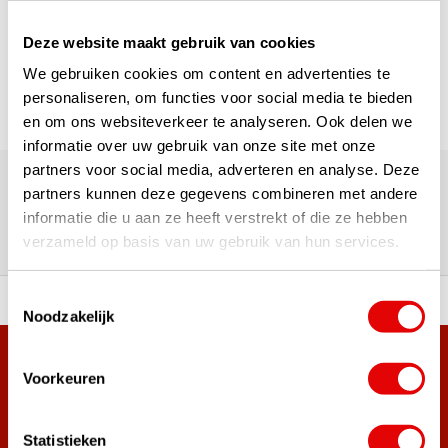
Pagina 1 van 1
Deze website maakt gebruik van cookies
We gebruiken cookies om content en advertenties te
personaliseren, om functies voor social media te bieden
en om ons websiteverkeer te analyseren. Ook delen we
informatie over uw gebruik van onze site met onze
180.000+ Klanten | 5.000+ Reviews | Trusted Shops, TrustPilot,
partners voor social media, adverteren en analyse. Deze
Google
partners kunnen deze gegevens combineren met andere
Reviews: Onze klanten aan het
informatie die u aan ze heeft verstrekt of die ze hebben
woord
verzameld op basis van uw gebruik van hun services.
Toestemmingsselectie
ortiment A-merken!
Vóór 15:00 besteld, zel
Noodzakelijk
Meer dan 38.000 klanten hebben zich al
Voorkeuren
aangemeld.
Word ook lid van de nieuwsbrief en mis nooit meer de beste
Statistieken
golf aanbiedingen!