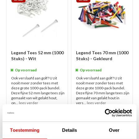
Legend Tees 52 mm (1000
Legend Tees 70 mm (1000
Stuks) - Wit
Stuks) - Gekleurd
Op voorraad
Op voorraad
Ook verslaafd aan golf? U zit
Ook verslaafd aan golf? U zit
nooit meer zonder tees met
nooit meer zonder tees met
deze grote 1000-pack bundel.
deze grote 1000-pack bundel.
Deze fijne 52 mm lange tees zijn
Deze fijne 70 mm lange tees zijn
gemaakt van wit gelakt hout,
gemaakt van gelakt hout in
on...
lees verder
vers...
lees verder
€49,95
€49,95
€29,95
€29,95
Toestemming
Details
Over
1