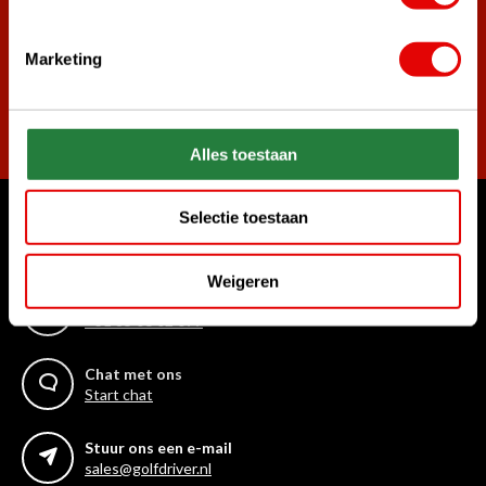
Marketing
Abonneer
Alles toestaan
Selectie toestaan
Waar kunnen we u mee helpen?
Klantenservice:
Weigeren
Bel ons gerust
+31 85 06 02 099
Chat met ons
Start chat
Stuur ons een e-mail
sales@golfdriver.nl