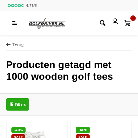
4.78
/
5
0
Terug
Producten getagd met
1000 wooden golf tees
Filters
-40%
-40%
SALE
SALE