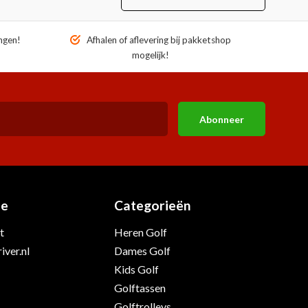
ngen!
Afhalen of aflevering bij pakketshop
mogelijk!
Abonneer
ie
Categorieën
t
Heren Golf
iver.nl
Dames Golf
Kids Golf
Golftassen
Golftrolleys