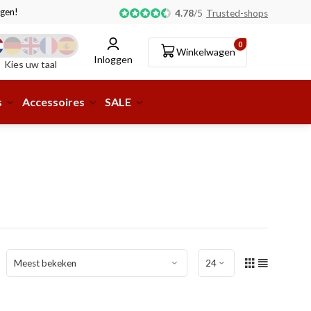
gen!
Afhalen of aflevering bij pakketshop mogelijk!
4.78
/
5
Trusted-shops
0
Winkelwagen
Inloggen
Kies uw taal
s
Accessoires
SALE