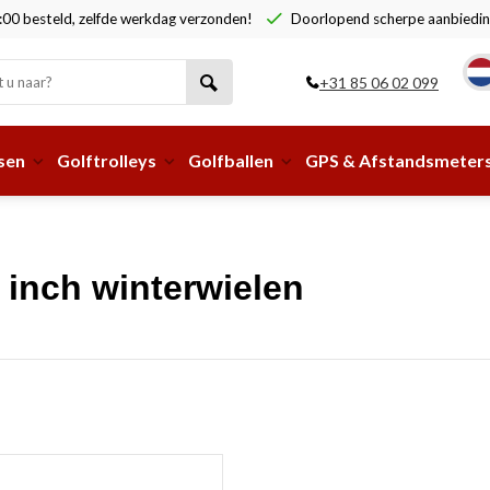
00 besteld, zelfde werkdag verzonden!
Doorlopend scherpe aanbiedin
+31 85 06 02 099
sen
Golftrolleys
Golfballen
GPS & Afstandsmeter
 inch winterwielen