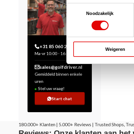
Toestemmingsselectie
Noodzakelijk
+31 85 060 20 99
Weigeren
Ma-vr 10:00 - 16:00 uur
sales@golfdriver.nl
Gemiddeld binnen enkele
uren
Stel uw vraag!
Start chat
180.000+ Klanten | 5.000+ Reviews | Trusted Shops, Tru
Reviews: Onze klanten aan het