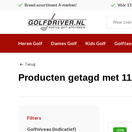
Breed assortiment A-merken!
Vóór 15:
Heren Golf
Dames Golf
Kids Golf
Golftas
Terug
Producten getagd met 11
Filters
Golfniveau (indicatief)
-25%