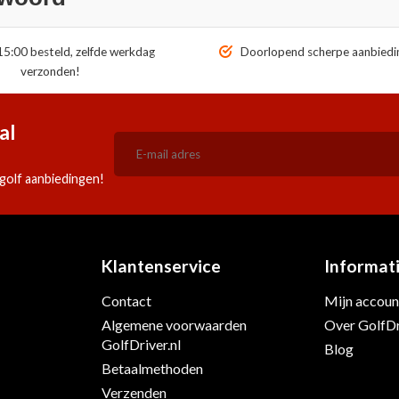
5:00 besteld, zelfde werkdag
Doorlopend scherpe aanbiedi
verzonden!
al
golf aanbiedingen!
Klantenservice
Informat
Contact
Mijn accoun
Algemene voorwaarden
Over GolfDr
s
GolfDriver.nl
Blog
Betaalmethoden
Verzenden