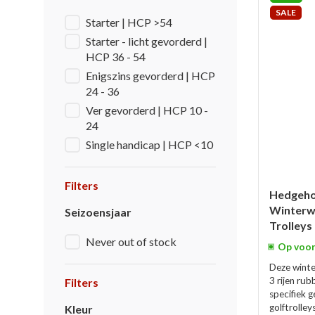
SALE
Starter | HCP >54
Starter - licht gevorderd |
HCP 36 - 54
Enigszins gevorderd | HCP
24 - 36
Ver gevorderd | HCP 10 -
24
Single handicap | HCP <10
Filters
Hedgeh
Winterwi
Seizoensjaar
Trolleys
Never out of stock
Op voor
Deze winte
3 rijen ru
Filters
specifiek g
golftrolley
Kleur