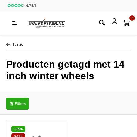
4.78
/
5
0
Terug
Producten getagd met 14
inch winter wheels
Filters
-35%
SALE