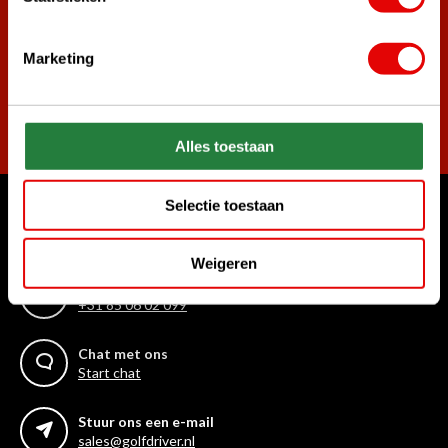
golf aanbiedingen!
Marketing
Abonneer
Alles toestaan
Selectie toestaan
Waar kunnen we u mee helpen?
Klantenservice:
Weigeren
Bel ons gerust
+31 85 06 02 099
Chat met ons
Start chat
Stuur ons een e-mail
sales@golfdriver.nl