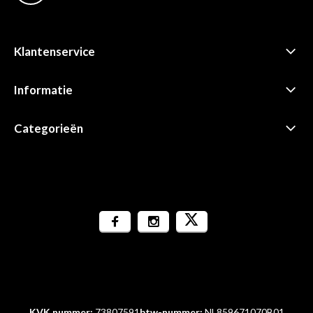
Klantenservice
Informatie
Categorieën
KVK nummer:
73807591
btw-nummer:
NL859671070B01