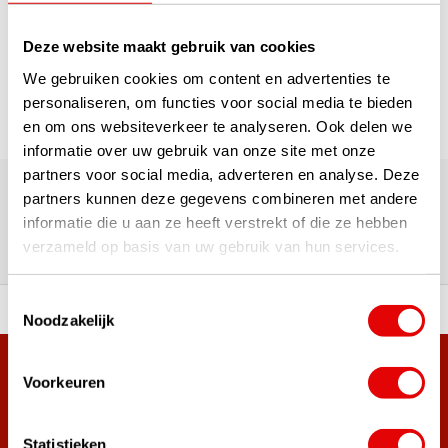
1
Deze website maakt gebruik van cookies
Pagina 1 van 1
We gebruiken cookies om content en advertenties te
personaliseren, om functies voor social media te bieden
en om ons websiteverkeer te analyseren. Ook delen we
informatie over uw gebruik van onze site met onze
180.000+ Klanten | 5.000+ Reviews | Trusted Shops, TrustPilot,
partners voor social media, adverteren en analyse. Deze
Google
partners kunnen deze gegevens combineren met andere
Reviews: Onze klanten aan het
informatie die u aan ze heeft verstrekt of die ze hebben
woord
verzameld op basis van uw gebruik van hun services.
Toestemmingsselectie
ortiment A-merken!
Vóór 15:00 besteld, zel
Noodzakelijk
Meer dan 38.000 klanten hebben zich al
Voorkeuren
aangemeld.
Word ook lid van de nieuwsbrief en mis nooit meer de beste
Statistieken