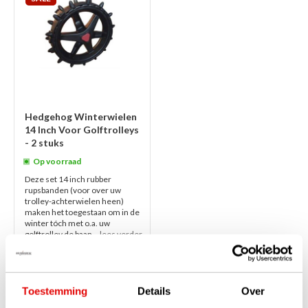
Hedgehog Winterwielen
14 Inch Voor Golftrolleys
- 2 stuks
Op voorraad
Deze set 14 inch rubber
rupsbanden (voor over uw
trolley-achterwielen heen)
maken het toegestaan om in de
winter tóch met o.a. uw
golftrolley de baan...
lees verder
€59,00
€38,50
Toestemming
Details
Over