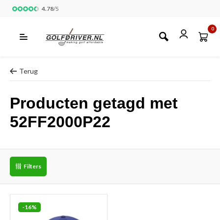
4.78
/
5
0
Terug
Producten getagd met
52FF2000P22
Filters
-16%