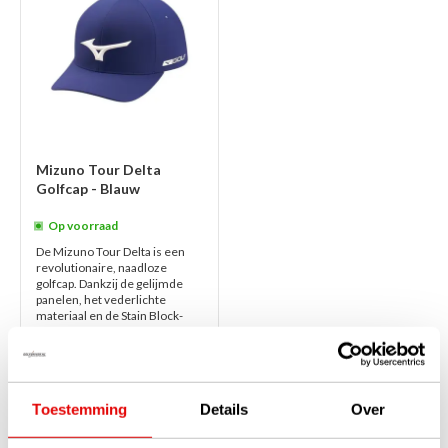
Mizuno Tour Delta
Golfcap - Blauw
Op voorraad
De Mizuno Tour Delta is een
revolutionaire, naadloze
golfcap. Dankzij de gelijmde
panelen, het vederlichte
materiaal en de Stain Block-
technologie bie...
lees verder
€29,00
€24,50
Toestemming
Details
Over
1