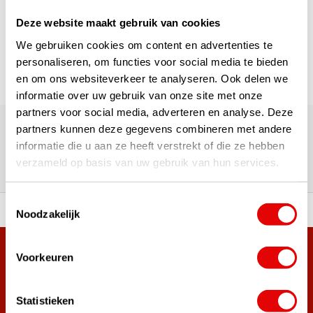
Deze website maakt gebruik van cookies
Pagina 1 van 1
We gebruiken cookies om content en advertenties te
personaliseren, om functies voor social media te bieden
en om ons websiteverkeer te analyseren. Ook delen we
informatie over uw gebruik van onze site met onze
180.000+ Klanten | 5.000+ Reviews | Trusted Shops, TrustPilot,
partners voor social media, adverteren en analyse. Deze
Google
partners kunnen deze gegevens combineren met andere
Reviews: Onze klanten aan het
informatie die u aan ze heeft verstrekt of die ze hebben
verzameld op basis van uw gebruik van hun services.
woord
Toestemmingsselectie
ortiment A-merken!
Vóór 15:00 besteld, zel
Noodzakelijk
Meer dan 38.000 klanten hebben zich al
Voorkeuren
aangemeld.
Word ook lid van de nieuwsbrief en mis nooit meer de beste
Statistieken
golf aanbiedingen!