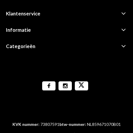
Klantenservice
Informatie
Categorieën
KVK nummer:
73807591
btw-nummer:
NL859671070B01