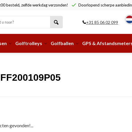
00 besteld, zelfde werkdag verzonden!
Doorlopend scherpe aanbiedin
+31 85 06 02 099
sen
Golftrolleys
Golfballen
GPS & Afstandsmeter
2FF200109P05
ten gevonden!...