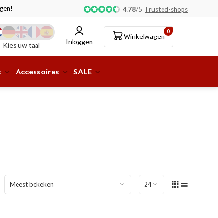
gen!
Afhalen of aflevering bij pakketshop mogelijk!
4.78
/
5
Trusted-shops
0
Winkelwagen
Inloggen
Kies uw taal
s
Accessoires
SALE