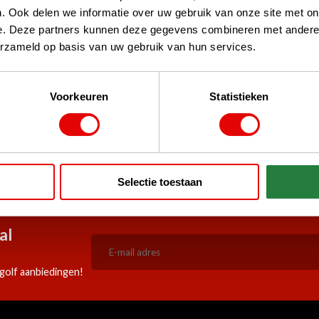
. Ook delen we informatie over uw gebruik van onze site met on
e. Deze partners kunnen deze gegevens combineren met andere i
erzameld op basis van uw gebruik van hun services.
Voorkeuren
Statistieken
stPilot, Google
 woord
5:00 besteld, zelfde werkdag
Doorlopend scherpe aanbiedi
Selectie toestaan
verzonden!
al
golf aanbiedingen!