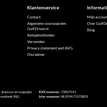
Klantenservice
Informat
Contact
Mijn accoun
s
Algemene voorwaarden
Over GolfDr
GolfDriver.nl
Blog
Betaalmethoden
Verzenden
Privacy statement wet AVG
Disclaimer
 (kantoor en magazijn)
KVK nummer:
73807591
onebeek (NL)
btw-nummer:
NL859671070B01