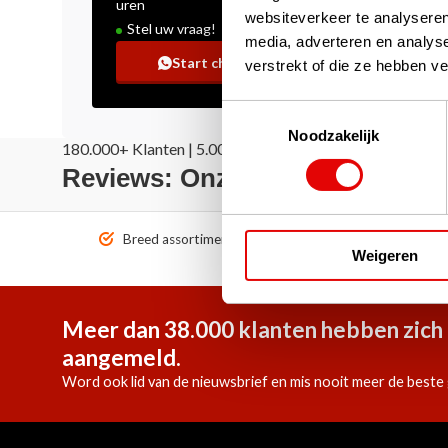
uren
websiteverkeer te analyseren
Stel uw vraag!
media, adverteren en analys
Start chat
verstrekt of die ze hebben v
Toestemmingsselectie
Noodzakelijk
180.000+ Klanten | 5.000+ Reviews | Trusted Shops, Tru
Reviews: Onze klanten aan het
Breed assortiment A-merken!
Vóór 1
Weigeren
Meer dan 38.000 klanten hebben zich 
aangemeld.
Word ook lid van de nieuwsbrief en mis nooit meer de beste 