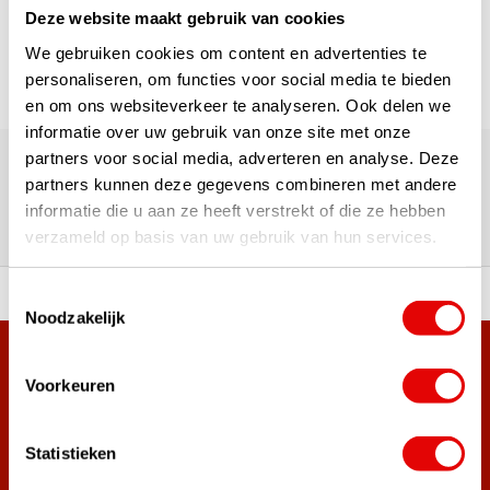
Pagina 1 van 1
Deze website maakt gebruik van cookies
We gebruiken cookies om content en advertenties te
personaliseren, om functies voor social media te bieden
en om ons websiteverkeer te analyseren. Ook delen we
informatie over uw gebruik van onze site met onze
180.000+ Klanten | 5.000+ Reviews | Trusted Shops, TrustPilot,
partners voor social media, adverteren en analyse. Deze
Google
Reviews: Onze klanten aan het
partners kunnen deze gegevens combineren met andere
informatie die u aan ze heeft verstrekt of die ze hebben
woord
verzameld op basis van uw gebruik van hun services.
Toestemmingsselectie
ortiment A-merken!
Vóór 15:00 besteld, zel
Noodzakelijk
Meer dan 38.000 klanten hebben zich al
Voorkeuren
aangemeld.
Word ook lid van de nieuwsbrief en mis nooit meer de beste
golf aanbiedingen!
Statistieken