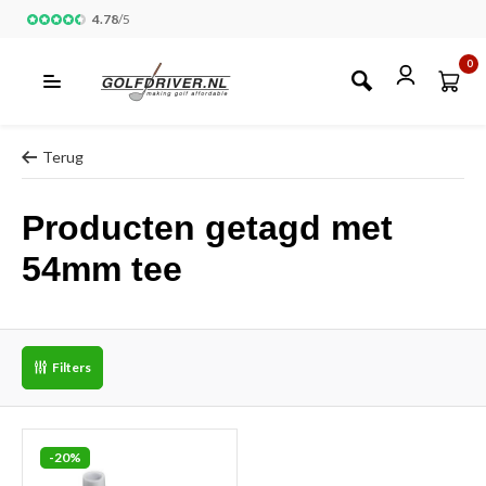
4.78
/
5
0
Terug
Producten getagd met
54mm tee
Filters
-20%