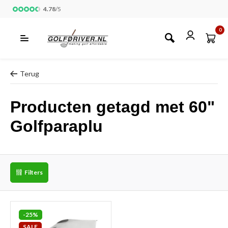
4.78
/
5
0
Terug
Producten getagd met 60"
Golfparaplu
Filters
-25%
SALE