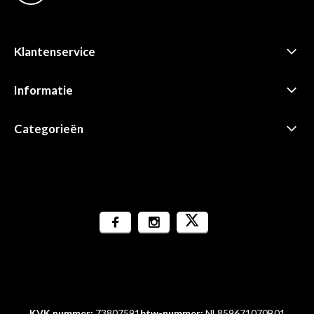
Klantenservice
Informatie
Categorieën
KVK nummer:
73807591
btw-nummer:
NL859671070B01