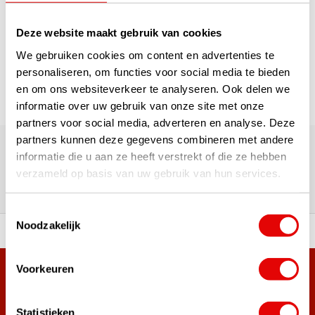
1
Deze website maakt gebruik van cookies
Pagina 1 van 1
We gebruiken cookies om content en advertenties te
personaliseren, om functies voor social media te bieden
en om ons websiteverkeer te analyseren. Ook delen we
informatie over uw gebruik van onze site met onze
partners voor social media, adverteren en analyse. Deze
180.000+ Klanten | 5.000+ Reviews | Trusted Shops, TrustPilot,
partners kunnen deze gegevens combineren met andere
Google
informatie die u aan ze heeft verstrekt of die ze hebben
Reviews: Onze klanten aan het
verzameld op basis van uw gebruik van hun services.
woord
Toestemmingsselectie
Noodzakelijk
ortiment A-merken!
Vóór 15:00 besteld, zel
Voorkeuren
Meer dan 38.000 klanten hebben zich al
aangemeld.
Statistieken