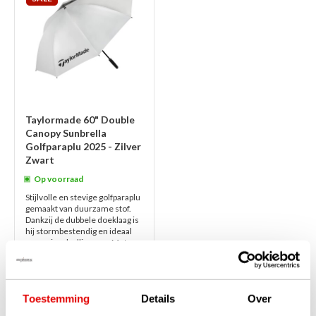
Taylormade 60" Double
Canopy Sunbrella
Golfparaplu 2025 - Zilver
Zwart
Op voorraad
Stijlvolle en stevige golfparaplu
gemaakt van duurzame stof.
Dankzij de dubbele doeklaag is
hij stormbestendig en ideaal
voor wisselvallig weer. Met e...
lees verder
€79,00
€59,00
Toestemming
Details
Over