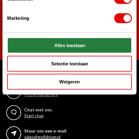
Word ook lid van de nieuwsbrief en mis nooit meer de beste
golf aanbiedingen!
Marketing
Abonneer
Alles toestaan
Selectie toestaan
Waar kunnen we u mee helpen?
Weigeren
Bel ons gerust
+31 85 06 02 099
Chat met ons
Start chat
Stuur ons een e-mail
sales@golfdriver.nl