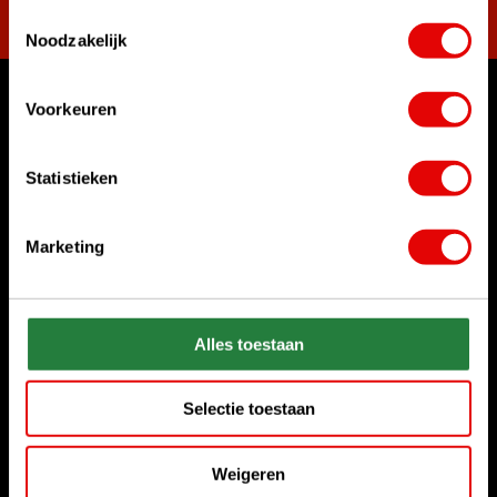
Toestemmingsselectie
Noodzakelijk
Voorkeuren
Waar kunnen we u mee helpen?
Klantenservice:
Statistieken
Bel ons gerust
+31 85 06 02 099
Marketing
Chat met ons
Start chat
Stuur ons een e-mail
Alles toestaan
sales@golfdriver.nl
Selectie toestaan
Klantenservice
Weigeren