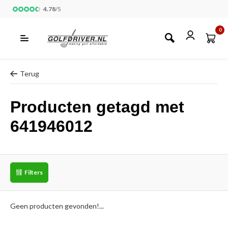
4.78
/
5
0
Terug
Producten getagd met
641946012
Filters
Geen producten gevonden!...