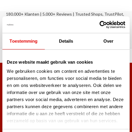
180.000+ Klanten | 5.000+ Reviews | Trusted Shops, TrustPilot,
Google
Reviews: Onze klanten aan het
woord
Toestemming
Details
Over
ortiment A-merken!
Vóór 15:00 besteld, zel
Deze website maakt gebruik van cookies
We gebruiken cookies om content en advertenties te
Meer dan 38.000 klanten hebben zich al
personaliseren, om functies voor social media te bieden
aangemeld.
en om ons websiteverkeer te analyseren. Ook delen we
Word ook lid van de nieuwsbrief en mis nooit meer de beste
informatie over uw gebruik van onze site met onze
golf aanbiedingen!
partners voor social media, adverteren en analyse. Deze
partners kunnen deze gegevens combineren met andere
informatie die u aan ze heeft verstrekt of die ze hebben
verzameld op basis van uw gebruik van hun services.
Abonneer