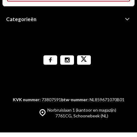
Informatie
Categorieën
KVK nummer:
73807591
btw-nummer:
NL859671070B01
Norbruislaan 1 (kantoor en magazijn)
7761CG, Schoonebeek (NL)