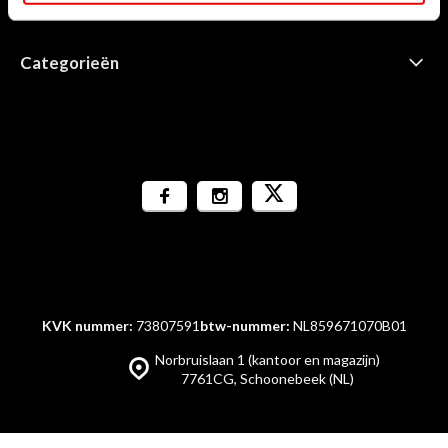
Informatie
Categorieën
KVK nummer:
73807591
btw-nummer:
NL859671070B01
Norbruislaan 1 (kantoor en magazijn)
7761CG, Schoonebeek (NL)