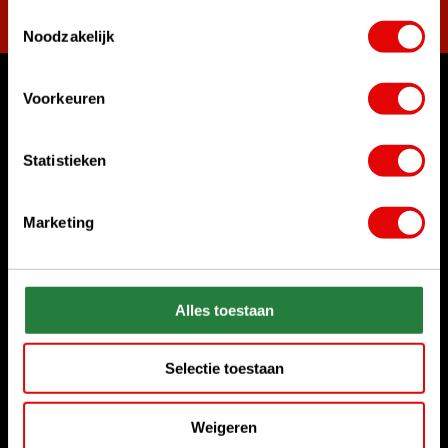
Toestemmingsselectie
Noodzakelijk
Voorkeuren
Waar kunnen we u mee helpen?
Klantenservice:
Statistieken
Bel ons gerust
+31 85 06 02 099
Marketing
Chat met ons
Start chat
Stuur ons een e-mail
Alles toestaan
sales@golfdriver.nl
Selectie toestaan
Klantenservice
Weigeren