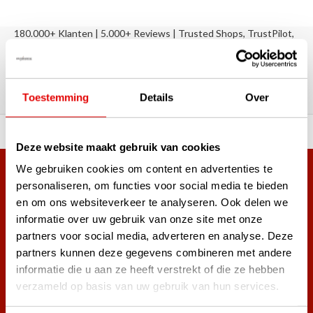
180.000+ Klanten | 5.000+ Reviews | Trusted Shops, TrustPilot,
Google
Reviews: Onze klanten aan het
woord
Toestemming
Details
Over
ortiment A-merken!
Vóór 15:00 besteld, zel
Deze website maakt gebruik van cookies
We gebruiken cookies om content en advertenties te
Meer dan 38.000 klanten hebben zich al
personaliseren, om functies voor social media te bieden
aangemeld.
en om ons websiteverkeer te analyseren. Ook delen we
Word ook lid van de nieuwsbrief en mis nooit meer de beste
informatie over uw gebruik van onze site met onze
golf aanbiedingen!
partners voor social media, adverteren en analyse. Deze
partners kunnen deze gegevens combineren met andere
informatie die u aan ze heeft verstrekt of die ze hebben
verzameld op basis van uw gebruik van hun services.
Abonneer