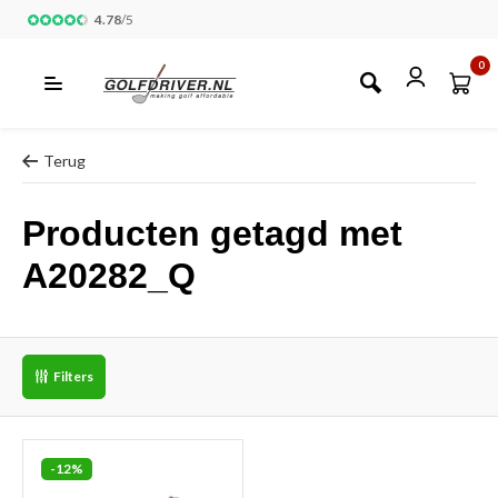
4.78
/
5
0
Terug
Producten getagd met
A20282_Q
Filters
-12%