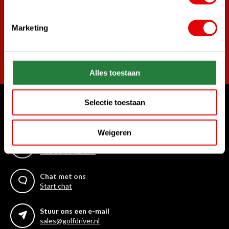
Marketing
Abonneer
Alles toestaan
Selectie toestaan
Waar kunnen we u mee helpen?
Klantenservice:
Weigeren
Bel ons gerust
+31 85 06 02 099
Chat met ons
Start chat
Stuur ons een e-mail
sales@golfdriver.nl