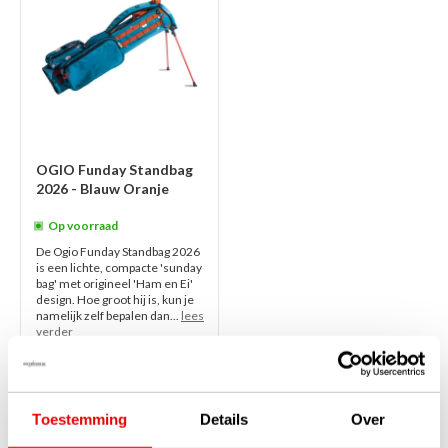
OGIO Funday Standbag
2026 - Blauw Oranje
Op voorraad
De Ogio Funday Standbag 2026
is een lichte, compacte 'sunday
bag' met origineel 'Ham en Ei'
design. Hoe groot hij is, kun je
namelijk zelf bepalen dan...
lees
verder
€169,00
€149,00
Toestemming
Details
Over
1