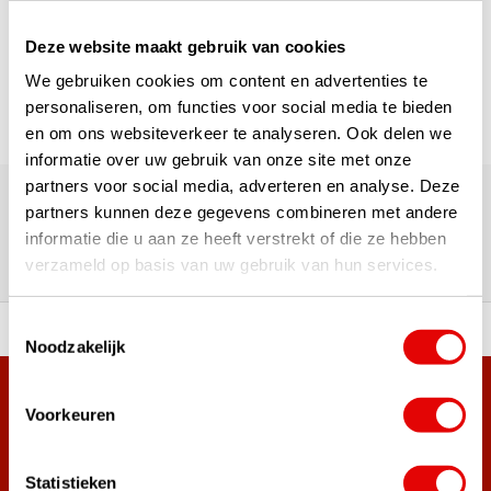
Pagina 1 van 1
Deze website maakt gebruik van cookies
We gebruiken cookies om content en advertenties te
personaliseren, om functies voor social media te bieden
en om ons websiteverkeer te analyseren. Ook delen we
informatie over uw gebruik van onze site met onze
180.000+ Klanten | 5.000+ Reviews | Trusted Shops, TrustPilot,
partners voor social media, adverteren en analyse. Deze
Google
partners kunnen deze gegevens combineren met andere
Reviews: Onze klanten aan het
informatie die u aan ze heeft verstrekt of die ze hebben
woord
verzameld op basis van uw gebruik van hun services.
Toestemmingsselectie
ortiment A-merken!
Vóór 15:00 besteld, zel
Noodzakelijk
Meer dan 38.000 klanten hebben zich al
Voorkeuren
aangemeld.
Word ook lid van de nieuwsbrief en mis nooit meer de beste
Statistieken
golf aanbiedingen!