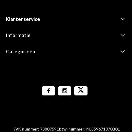
Klantenservice
Informatie
Categorieën
KVK nummer:
73807591
btw-nummer:
NL859671070B01