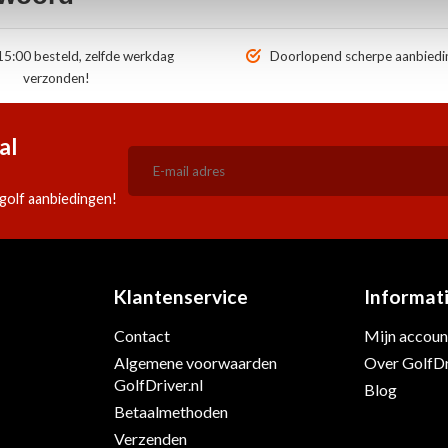
5:00 besteld, zelfde werkdag
Doorlopend scherpe aanbiedi
verzonden!
al
golf aanbiedingen!
Klantenservice
Informat
Contact
Mijn accoun
s
Algemene voorwaarden
Over GolfDr
GolfDriver.nl
Blog
Betaalmethoden
Verzenden