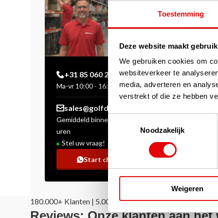
€15,00
Toestemming
Deze website maakt gebruik
We gebruiken cookies om cont
Pagina 1 va
websiteverkeer te analyseren
+31 85 060 20 99
media, adverteren en analys
Ma-vr 10:00 - 16:00 uur
verstrekt of die ze hebben v
sales@golfdriver.nl
Toestemmingsselectie
Gemiddeld binnen enkele
Noodzakelijk
uren
Stel uw vraag!
Start chat
Weigeren
180.000+ Klanten | 5.000+ Reviews | Trusted Shops, Tru
Reviews: Onze klanten aan het