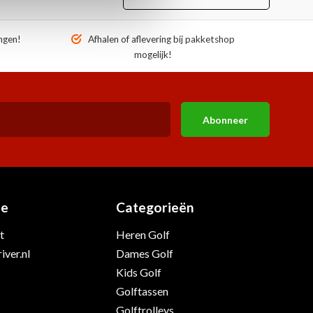
ngen!
Afhalen of aflevering bij pakketshop
mogelijk!
Abonneer
ie
Categorieën
t
Heren Golf
iver.nl
Dames Golf
Kids Golf
Golftassen
Golftrolleys