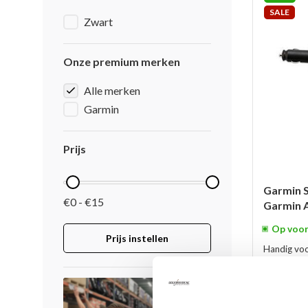
SALE
Zwart
Onze premium merken
Alle merken
Garmin
Prijs
Garmin S
€0 - €15
Garmin 
Op voor
Prijs instellen
Handig voo
voor Garm
horloge. O
Forerunner
€29,95