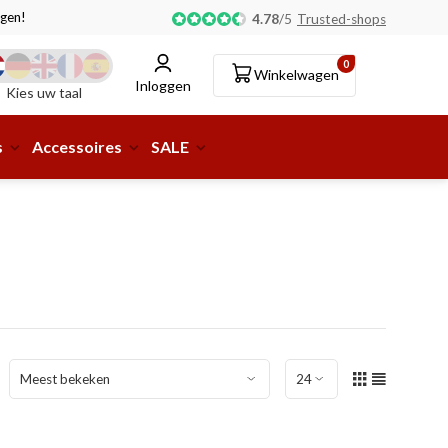
gen!
Afhalen of aflevering bij pakketshop mogelijk!
4.78
/
5
Trusted-shops
0
Winkelwagen
Inloggen
Kies uw taal
s
Accessoires
SALE