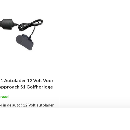
1 Autolader 12 Volt Voor
Approach S1 Golfhorloge
raad
r in de auto! 12 Volt autolader
in Approach S1 Golf GPS
ok geschikt voor de Garmin
 110...
lees verder