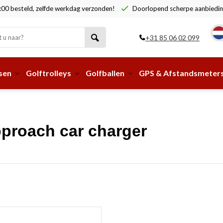
00 besteld, zelfde werkdag verzonden!
Doorlopend scherpe aanbiedin
+31 85 06 02 099
sen
Golftrolleys
Golfballen
GPS & Afstandsmeter
proach car charger