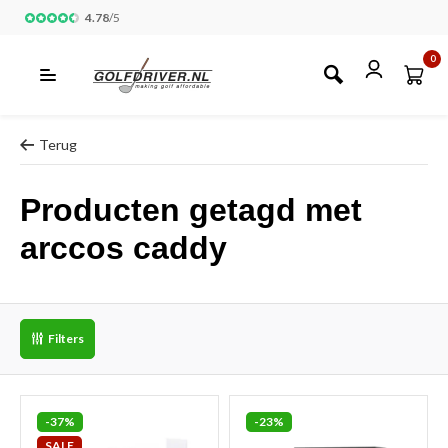
4.78
/
5
0
Terug
Producten getagd met
arccos caddy
Filters
-37%
-23%
SALE