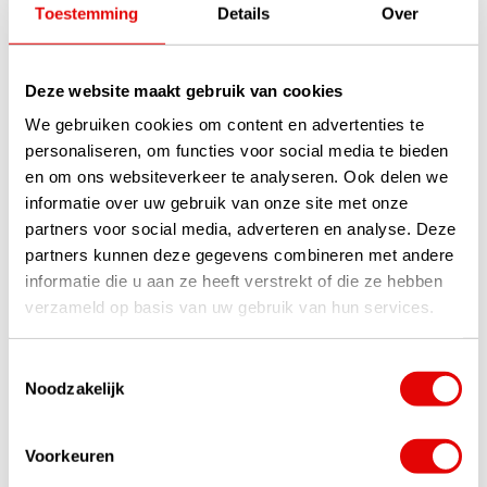
Toestemming
Details
Over
-20%
Deze website maakt gebruik van cookies
We gebruiken cookies om content en advertenties te
personaliseren, om functies voor social media te bieden
en om ons websiteverkeer te analyseren. Ook delen we
informatie over uw gebruik van onze site met onze
partners voor social media, adverteren en analyse. Deze
partners kunnen deze gegevens combineren met andere
Arccos GolfPride MCC
informatie die u aan ze heeft verstrekt of die ze hebben
Plus4 Smart Grips (Set 14
Stuks)
verzameld op basis van uw gebruik van hun services.
Op voorraad
Verlaag uw handicap met de
Toestemmingsselectie
Gen3 Arccos Smart sensoren,
Noodzakelijk
geïntegreerd in deze populaire
GolfPride MCC Plus4 Grips. De
set bevat 13 grips met sensor en
...
lees verder
Voorkeuren
€399,00
€319,00