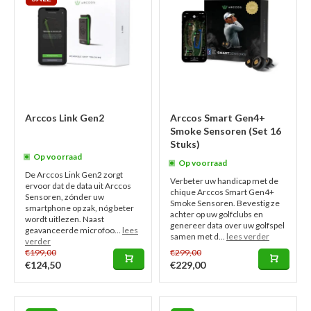
Arccos Link Gen2
Arccos Smart Gen4+
Smoke Sensoren (Set 16
Stuks)
Op voorraad
Op voorraad
De Arccos Link Gen2 zorgt
Verbeter uw handicap met de
ervoor dat de data uit Arccos
chique Arccos Smart Gen4+
Sensoren, zónder uw
Smoke Sensoren. Bevestig ze
smartphone op zak, nóg beter
achter op uw golfclubs en
wordt uitlezen. Naast
genereer data over uw golfspel
geavanceerde microfoo...
lees
samen met d...
lees verder
verder
€199,00
€299,00
€124,50
€229,00