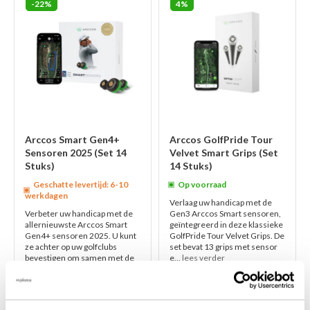
-22%
4%
Arccos Smart Gen4+
Arccos GolfPride Tour
Sensoren 2025 (Set 14
Velvet Smart Grips (Set
Stuks)
14 Stuks)
Geschatte levertijd: 6-10
Op voorraad
werkdagen
Verlaag uw handicap met de
Verbeter uw handicap met de
Gen3 Arccos Smart sensoren,
allernieuwste Arccos Smart
geïntegreerd in deze klassieke
Gen4+ sensoren 2025. U kunt
GolfPride Tour Velvet Grips. De
ze achter op uw golfclubs
set bevat 13 grips met sensor
bevestigen om samen met de
e...
lees verder
Arccos Caddie ...
lees verder
€289,00
€269,00
€225,00
€279,00