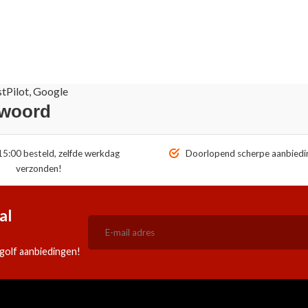
stPilot, Google
 woord
5:00 besteld, zelfde werkdag
Doorlopend scherpe aanbiedi
verzonden!
al
golf aanbiedingen!