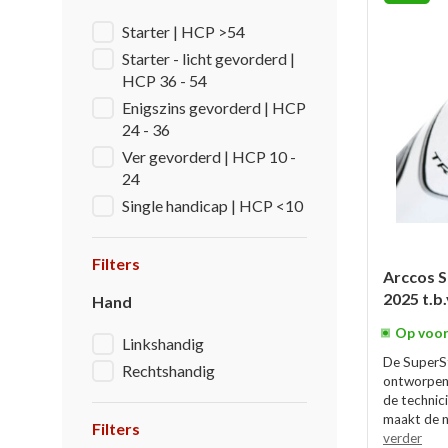
Starter | HCP >54
Starter - licht gevorderd |
HCP 36 - 54
Enigszins gevorderd | HCP
24 - 36
Ver gevorderd | HCP 10 -
24
Single handicap | HCP <10
Filters
Arccos 
2025 t.b
Hand
Op voor
Linkshandig
De SuperSt
Rechtshandig
ontworpen
de technic
maakt de n
Filters
verder