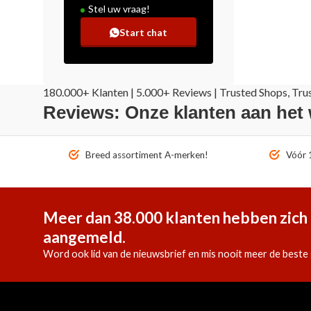
Stel uw vraag!
Start chat
180.000+ Klanten | 5.000+ Reviews | Trusted Shops, Tru
Reviews: Onze klanten aan het
Breed assortiment A-merken!
Vóór 1
Meer dan 38.000 klanten hebben zich 
aangemeld.
Word ook lid van de nieuwsbrief en mis nooit meer de beste 