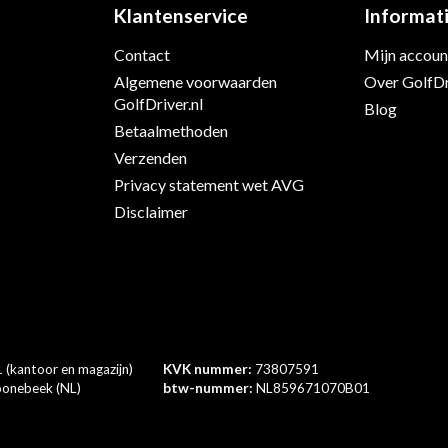
Klantenservice
Informat
Contact
Mijn accoun
s
Algemene voorwaarden
Over GolfDr
GolfDriver.nl
Blog
Betaalmethoden
Verzenden
Privacy statement wet AVG
Disclaimer
 (kantoor en magazijn)
KVK nummer:
73807591
onebeek (NL)
btw-nummer:
NL859671070B01