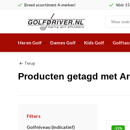
Breed assortiment A-merken!
Vóór 15:
Heren Golf
Dames Golf
Kids Golf
Golftas
Terug
Producten getagd met Ar
Filters
Golfniveau (indicatief)
-23%