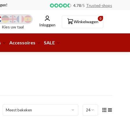
gen!
Afhalen of aflevering bij pakketshop mogelijk!
4.78
/
5
Trusted-shops
0
Winkelwagen
Inloggen
Kies uw taal
s
Accessoires
SALE