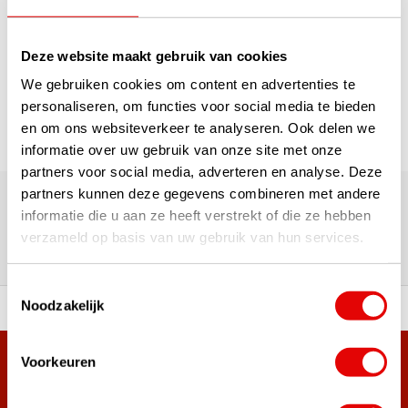
1
Deze website maakt gebruik van cookies
Pagina 1 van 1
We gebruiken cookies om content en advertenties te
personaliseren, om functies voor social media te bieden
en om ons websiteverkeer te analyseren. Ook delen we
informatie over uw gebruik van onze site met onze
partners voor social media, adverteren en analyse. Deze
180.000+ Klanten | 5.000+ Reviews | Trusted Shops, TrustPilot,
partners kunnen deze gegevens combineren met andere
Google
informatie die u aan ze heeft verstrekt of die ze hebben
Reviews: Onze klanten aan het
verzameld op basis van uw gebruik van hun services.
woord
Toestemmingsselectie
Noodzakelijk
ortiment A-merken!
Vóór 15:00 besteld, zel
Voorkeuren
Meer dan 38.000 klanten hebben zich al
aangemeld.