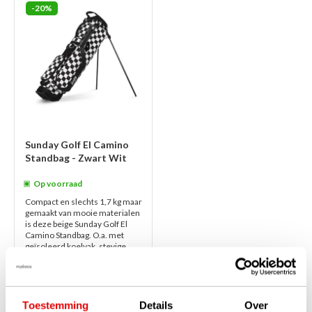
-20%
Sunday Golf El Camino
Standbag - Zwart Wit
Op voorraad
Compact en slechts 1,7 kg maar
gemaakt van mooie materialen
is deze beige Sunday Golf El
Camino Standbag. O.a. met
geïsoleerd koelvak, stevige
handgr...
lees verder
€249,00
€199,00
Toestemming
Details
Over