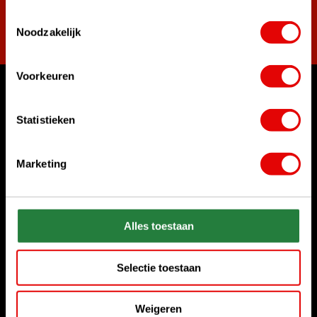
Toestemmingsselectie
Abonneer
Noodzakelijk
Voorkeuren
Waar kunnen we u mee helpen?
Statistieken
Bel ons gerust
+31 85 06 02 099
Marketing
Chat met ons
Start chat
Alles toestaan
Stuur ons een e-mail
sales@golfdriver.nl
Selectie toestaan
Klantenservice
Weigeren