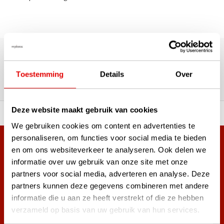
180.000+ Klanten | 5.000+ Reviews | Trusted Shops, TrustPilot,
Google
Reviews: Onze klanten aan het
Toestemming
Details
Over
woord
Deze website maakt gebruik van cookies
ortiment A-merken!
Vóór 15:00 besteld, zel
We gebruiken cookies om content en advertenties te
personaliseren, om functies voor social media te bieden
Meer dan 38.000 klanten hebben zich al
en om ons websiteverkeer te analyseren. Ook delen we
aangemeld.
informatie over uw gebruik van onze site met onze
Word ook lid van de nieuwsbrief en mis nooit meer de beste
partners voor social media, adverteren en analyse. Deze
golf aanbiedingen!
partners kunnen deze gegevens combineren met andere
informatie die u aan ze heeft verstrekt of die ze hebben
verzameld op basis van uw gebruik van hun services.