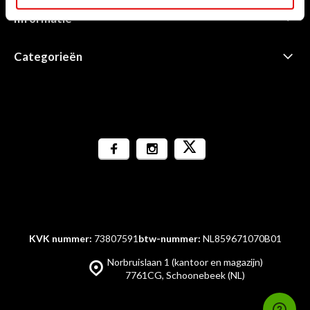
Informatie
Categorieën
KVK nummer:
73807591
btw-nummer:
NL859671070B01
Norbruislaan 1 (kantoor en magazijn)
7761CG, Schoonebeek (NL)