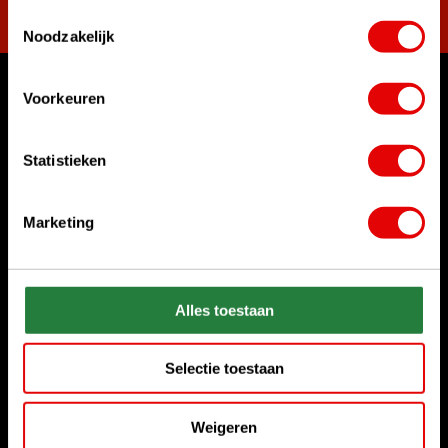
Toestemmingsselectie
Noodzakelijk
Voorkeuren
Waar kunnen we u mee helpen?
Klantenservice:
Statistieken
Bel ons gerust
+31 85 06 02 099
Marketing
Chat met ons
Start chat
Stuur ons een e-mail
Alles toestaan
sales@golfdriver.nl
Selectie toestaan
Klantenservice
Weigeren