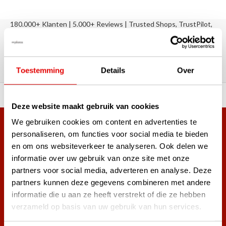
180.000+ Klanten | 5.000+ Reviews | Trusted Shops, TrustPilot,
Google
Reviews: Onze klanten aan het
woord
Toestemming
Details
Over
ortiment A-merken!
Vóór 15:00 besteld, zel
Deze website maakt gebruik van cookies
We gebruiken cookies om content en advertenties te
Meer dan 38.000 klanten hebben zich al
personaliseren, om functies voor social media te bieden
aangemeld.
en om ons websiteverkeer te analyseren. Ook delen we
Word ook lid van de nieuwsbrief en mis nooit meer de beste
informatie over uw gebruik van onze site met onze
golf aanbiedingen!
partners voor social media, adverteren en analyse. Deze
partners kunnen deze gegevens combineren met andere
informatie die u aan ze heeft verstrekt of die ze hebben
verzameld op basis van uw gebruik van hun services.
Abonneer