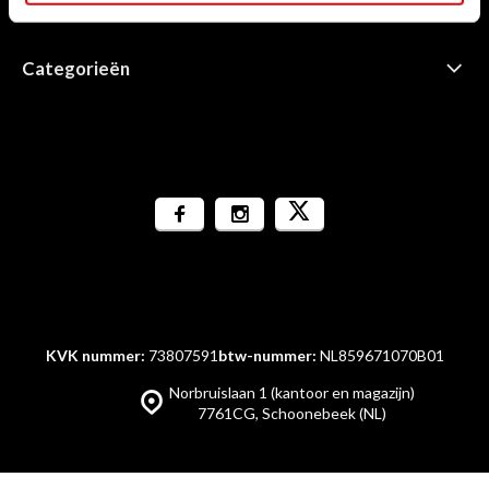
Informatie
Categorieën
KVK nummer:
73807591
btw-nummer:
NL859671070B01
Norbruislaan 1 (kantoor en magazijn)
7761CG, Schoonebeek (NL)