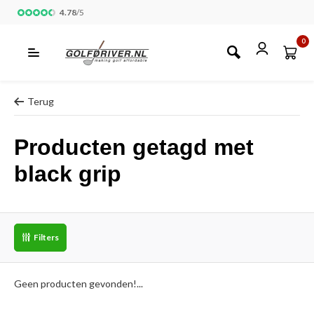
4.78
/
5
0
Terug
Producten getagd met
black grip
Filters
Geen producten gevonden!...