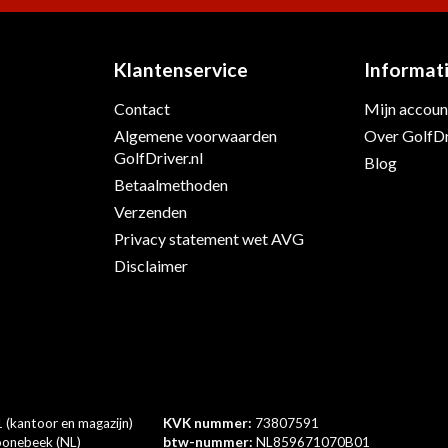
Klantenservice
Informat
Contact
Mijn accoun
s
Algemene voorwaarden
Over GolfDr
GolfDriver.nl
Blog
Betaalmethoden
Verzenden
Privacy statement wet AVG
Disclaimer
 (kantoor en magazijn)
KVK nummer:
73807591
onebeek (NL)
btw-nummer:
NL859671070B01