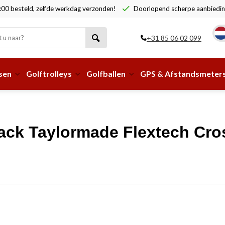
00 besteld, zelfde werkdag verzonden!
Doorlopend scherpe aanbiedin
+31 85 06 02 099
sen
Golftrolleys
Golfballen
GPS & Afstandsmeter
ack Taylormade Flextech Cro