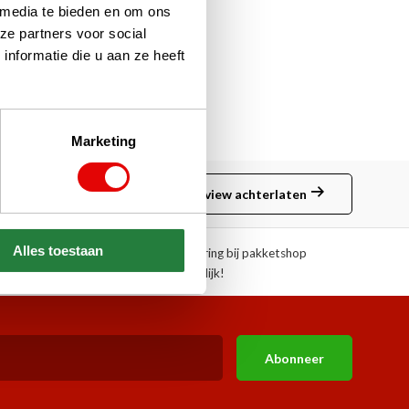
 media te bieden en om ons
ze partners voor social
nformatie die u aan ze heeft
Marketing
Review achterlaten
Alles toestaan
ngen!
Afhalen of aflevering bij pakketshop
mogelijk!
Abonneer