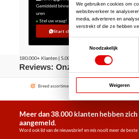
We gebruiken cookies om cont
Gemiddeld binnen enkele
websiteverkeer te analyseren
uren
media, adverteren en analys
Stel uw vraag!
verstrekt of die ze hebben v
Start chat
Toestemmingsselectie
Noodzakelijk
180.000+ Klanten | 5.000+ Reviews | Trusted Shops, Tru
Reviews: Onze klanten aan het
Weigeren
Breed assortiment A-merken!
Vóór 1
Meer dan 38.000 klanten hebben zich 
aangemeld.
Word ook lid van de nieuwsbrief en mis nooit meer de beste 