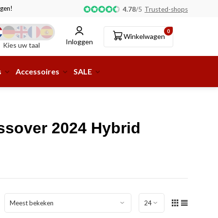
gen!
Afhalen of aflevering bij pakketshop mogelijk!
4.78
/
5
Trusted-shops
0
Winkelwagen
Inloggen
Kies uw taal
s
Accessoires
SALE
ssover 2024 Hybrid