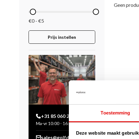
Geen produc
€0 - €5
Prijs instellen
Toestemming
+31 85 060 20 99
Ma-vr 10:00 - 16:00 uur
Deze website maakt gebruik
sales@golfdriver.nl