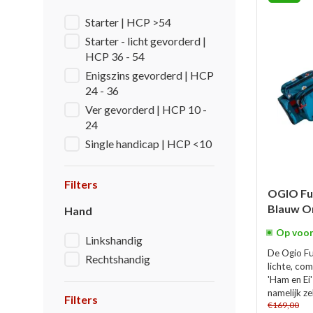
Starter | HCP >54
Starter - licht gevorderd |
HCP 36 - 54
Enigszins gevorderd | HCP
24 - 36
Ver gevorderd | HCP 10 -
24
Single handicap | HCP <10
Filters
OGIO Fu
Blauw O
Hand
Op voor
Linkshandig
De Ogio F
Rechtshandig
lichte, co
'Ham en Ei'
namelijk ze
Filters
€169,00