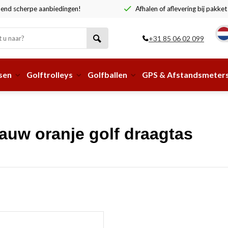
end scherpe aanbiedingen!
Afhalen of aflevering bij pakke
+31 85 06 02 099
sen
Golftrolleys
Golfballen
GPS & Afstandsmeter
auw oranje golf draagtas