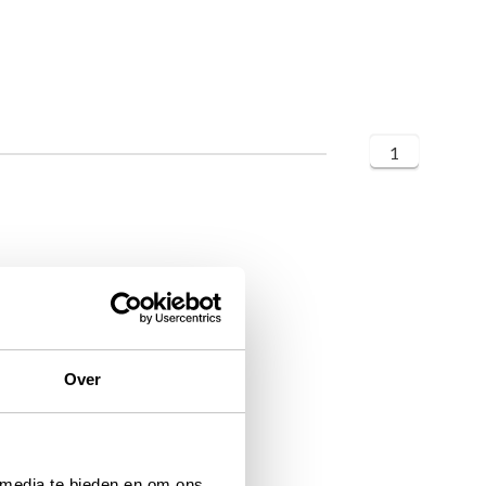
1
Over
 media te bieden en om ons