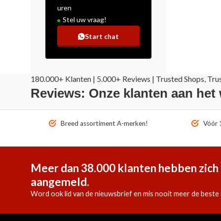
uren
Stel uw vraag!
Start chat
180.000+ Klanten | 5.000+ Reviews | Trusted Shops, Tru
Reviews: Onze klanten aan het
Breed assortiment A-merken!
Vóór 1
Meer dan 38.000 klanten hebben zich 
aangemeld.
Word ook lid van de nieuwsbrief en mis nooit meer de beste 