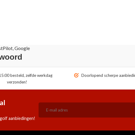
stPilot, Google
 woord
5:00 besteld, zelfde werkdag
Doorlopend scherpe aanbiedi
verzonden!
al
golf aanbiedingen!