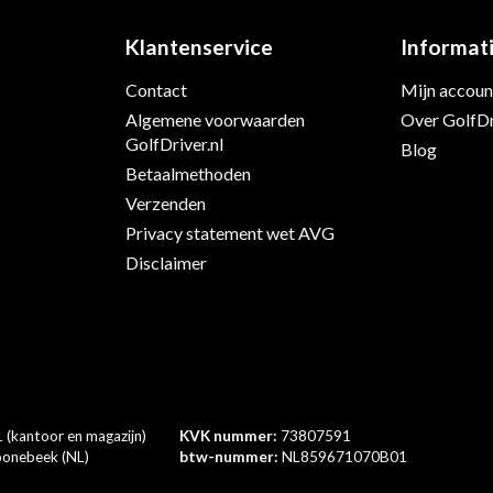
Klantenservice
Informat
Contact
Mijn accoun
s
Algemene voorwaarden
Over GolfDr
GolfDriver.nl
Blog
Betaalmethoden
Verzenden
Privacy statement wet AVG
Disclaimer
 (kantoor en magazijn)
KVK nummer:
73807591
onebeek (NL)
btw-nummer:
NL859671070B01