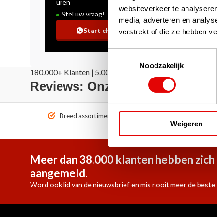
uren
websiteverkeer te analyseren
Stel uw vraag!
media, adverteren en analys
Start chat
verstrekt of die ze hebben v
Toestemmingsselectie
Noodzakelijk
180.000+ Klanten | 5.000+ Reviews | Trusted Shops, Tru
Reviews: Onze klanten aan het
Breed assortiment A-merken!
Vóór 1
Weigeren
Meer dan 38.000 klanten hebben zich 
aangemeld.
Word ook lid van de nieuwsbrief en mis nooit meer de beste 