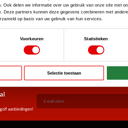
. Ook delen we informatie over uw gebruik van onze site met on
e. Deze partners kunnen deze gegevens combineren met andere i
erzameld op basis van uw gebruik van hun services.
Voorkeuren
Statistieken
stPilot, Google
 woord
5:00 besteld, zelfde werkdag
Doorlopend scherpe aanbiedi
Selectie toestaan
verzonden!
al
golf aanbiedingen!