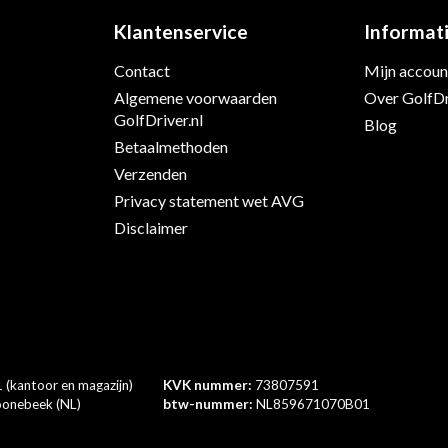
Klantenservice
Informat
Contact
Mijn accoun
Algemene voorwaarden
Over GolfDr
s
GolfDriver.nl
Blog
Betaalmethoden
Verzenden
Privacy statement wet AVG
Disclaimer
 (kantoor en magazijn)
KVK nummer:
73807591
onebeek (NL)
btw-nummer:
NL859671070B01