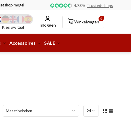
tshop mogelijk!
4.78
/
5
Trusted-shops
0
Winkelwagen
Inloggen
Kies uw taal
s
Accessoires
SALE