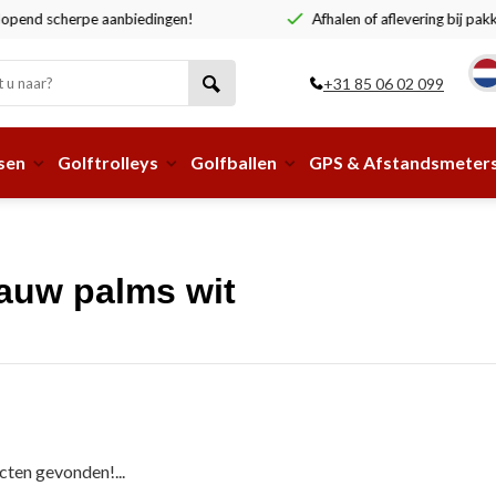
end scherpe aanbiedingen!
Afhalen of aflevering bij pakke
+31 85 06 02 099
sen
Golftrolleys
Golfballen
GPS & Afstandsmeter
auw palms wit
ten gevonden!...