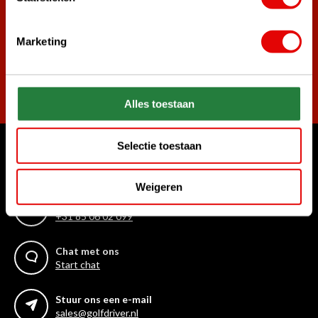
golf aanbiedingen!
Marketing
Abonneer
Alles toestaan
Selectie toestaan
Waar kunnen we u mee helpen?
Klantenservice:
Weigeren
Bel ons gerust
+31 85 06 02 099
Chat met ons
Start chat
Stuur ons een e-mail
sales@golfdriver.nl