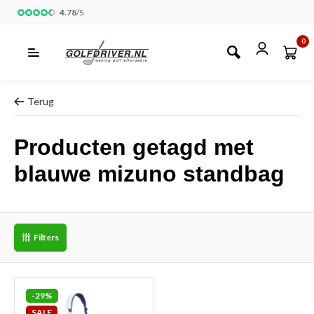
4.78
/
5
0
Terug
Producten getagd met
blauwe mizuno standbag
Filters
-29%
SALE