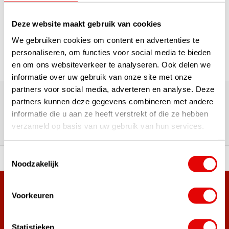
1
Deze website maakt gebruik van cookies
Pagina 1 van 1
We gebruiken cookies om content en advertenties te
personaliseren, om functies voor social media te bieden
en om ons websiteverkeer te analyseren. Ook delen we
informatie over uw gebruik van onze site met onze
180.000+ Klanten | 5.000+ Reviews | Trusted Shops, TrustPilot,
partners voor social media, adverteren en analyse. Deze
Google
partners kunnen deze gegevens combineren met andere
Reviews: Onze klanten aan het
informatie die u aan ze heeft verstrekt of die ze hebben
woord
verzameld op basis van uw gebruik van hun services.
Toestemmingsselectie
ortiment A-merken!
Vóór 15:00 besteld, zel
Noodzakelijk
Meer dan 38.000 klanten hebben zich al
Voorkeuren
aangemeld.
Word ook lid van de nieuwsbrief en mis nooit meer de beste
Statistieken