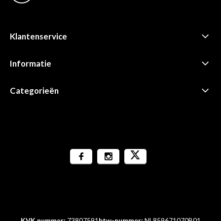
Klantenservice
Informatie
Categorieën
KVK nummer:
73807591
btw-nummer:
NL859671070B01