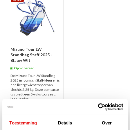
Mizuno Tour LW
Standbag Staff 2025 -
Blauw Wit
Op voorraad
De Mizuno Tour LW Standbag
2025 in iconisch Staff-kleuren is
een lichtgewicht topper van
slechts 2,25 kg. Deze compacte
tas biedt een 5-vaks top, zes ...
lees verder
€349,00
€249,00
Toestemming
Details
Over