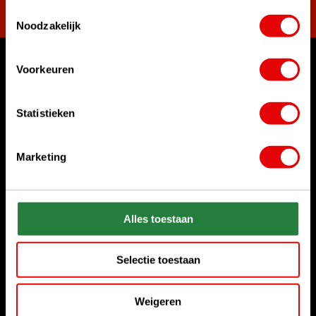
Toestemmingsselectie
Noodzakelijk
Voorkeuren
Waar kunnen we u mee helpen?
Klantenservice:
Statistieken
Bel ons gerust
+31 85 06 02 099
Marketing
Chat met ons
Start chat
Stuur ons een e-mail
Alles toestaan
sales@golfdriver.nl
Selectie toestaan
Klantenservice
Weigeren