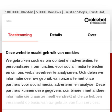
180.000+ Klanten | 5.000+ Reviews | Trusted Shops, TrustPilot,
Google
Reviews: Onze klanten aan het
woord
Toestemming
Details
Over
ortiment A-merken!
Vóór 15:00 besteld, zel
Deze website maakt gebruik van cookies
We gebruiken cookies om content en advertenties te
Meer dan 38.000 klanten hebben zich al
personaliseren, om functies voor social media te bieden
aangemeld.
en om ons websiteverkeer te analyseren. Ook delen we
Word ook lid van de nieuwsbrief en mis nooit meer de beste
informatie over uw gebruik van onze site met onze
golf aanbiedingen!
partners voor social media, adverteren en analyse. Deze
partners kunnen deze gegevens combineren met andere
informatie die u aan ze heeft verstrekt of die ze hebben
verzameld op basis van uw gebruik van hun services.
Abonneer