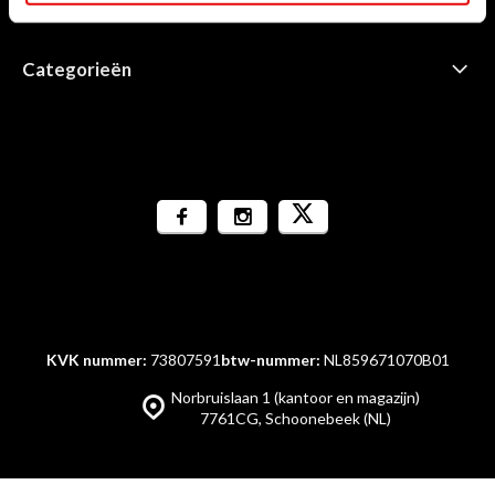
Informatie
Categorieën
KVK nummer:
73807591
btw-nummer:
NL859671070B01
Norbruislaan 1 (kantoor en magazijn)
7761CG, Schoonebeek (NL)