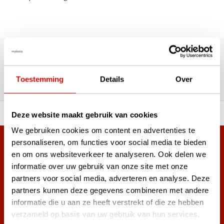
180.000+ Klanten | 5.000+ Reviews | Trusted Shops, TrustPilot,
Google
Reviews: Onze klanten aan het
Toestemming
Details
Over
woord
ortiment A-merken!
Vóór 15:00 besteld, zel
Deze website maakt gebruik van cookies
We gebruiken cookies om content en advertenties te
personaliseren, om functies voor social media te bieden
Meer dan 38.000 klanten hebben zich al
en om ons websiteverkeer te analyseren. Ook delen we
aangemeld.
informatie over uw gebruik van onze site met onze
Word ook lid van de nieuwsbrief en mis nooit meer de beste
partners voor social media, adverteren en analyse. Deze
golf aanbiedingen!
partners kunnen deze gegevens combineren met andere
informatie die u aan ze heeft verstrekt of die ze hebben
verzameld op basis van uw gebruik van hun services.