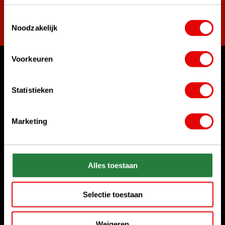
Toestemmingsselectie
Abonneer
Noodzakelijk
Voorkeuren
Waar kunnen we u mee helpen?
Klantenservice:
Statistieken
Bel ons gerust
+31 85 06 02 099
Marketing
Chat met ons
Start chat
Alles toestaan
Stuur ons een e-mail
sales@golfdriver.nl
Selectie toestaan
Klantenservice
Weigeren