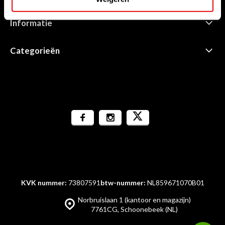
Informatie
Categorieën
KVK nummer:
73807591
btw-nummer:
NL859671070B01
Norbruislaan 1 (kantoor en magazijn)
7761CG, Schoonebeek (NL)