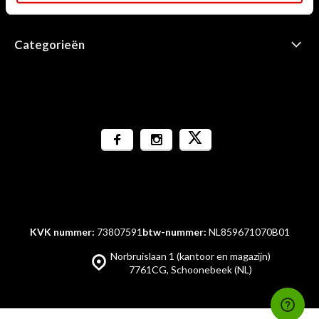
Informatie
Categorieën
KVK nummer:
73807591
btw-nummer:
NL859671070B01
Norbruislaan 1 (kantoor en magazijn)
7761CG, Schoonebeek (NL)