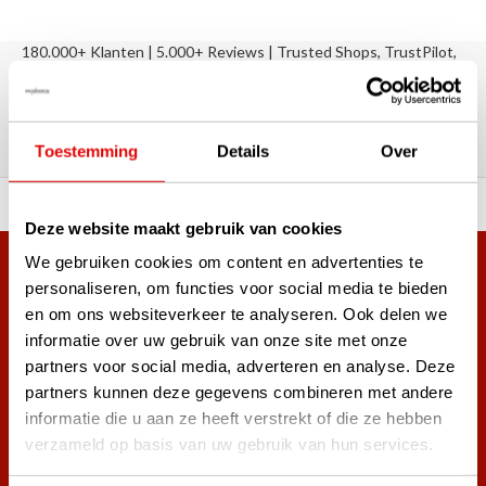
180.000+ Klanten | 5.000+ Reviews | Trusted Shops, TrustPilot,
Google
Reviews: Onze klanten aan het
woord
Toestemming
Details
Over
ortiment A-merken!
Vóór 15:00 besteld, zel
Deze website maakt gebruik van cookies
We gebruiken cookies om content en advertenties te
Meer dan 38.000 klanten hebben zich al
personaliseren, om functies voor social media te bieden
aangemeld.
en om ons websiteverkeer te analyseren. Ook delen we
Word ook lid van de nieuwsbrief en mis nooit meer de beste
informatie over uw gebruik van onze site met onze
golf aanbiedingen!
partners voor social media, adverteren en analyse. Deze
partners kunnen deze gegevens combineren met andere
informatie die u aan ze heeft verstrekt of die ze hebben
verzameld op basis van uw gebruik van hun services.
Abonneer