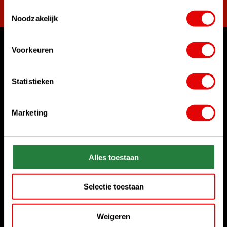
Toestemmingsselectie
Noodzakelijk
Voorkeuren
Waar kunnen we u mee helpen?
Klantenservice:
Statistieken
Bel ons gerust
+31 85 06 02 099
Marketing
Chat met ons
Start chat
Stuur ons een e-mail
Alles toestaan
sales@golfdriver.nl
Selectie toestaan
Klantenservice
Weigeren