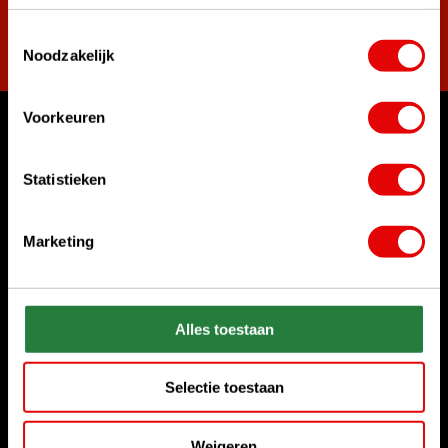
Toestemmingsselectie
Abonneer
Noodzakelijk
Voorkeuren
Waar kunnen we u mee helpen?
Klantenservice:
Statistieken
Bel ons gerust
+31 85 06 02 099
Marketing
Chat met ons
Start chat
Alles toestaan
Stuur ons een e-mail
sales@golfdriver.nl
Selectie toestaan
Klantenservice
Weigeren