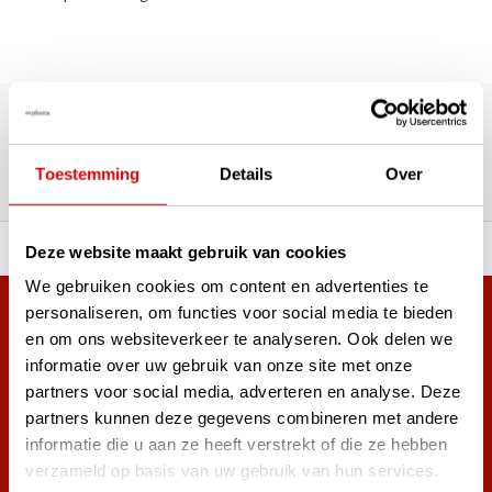
180.000+ Klanten | 5.000+ Reviews | Trusted Shops, TrustPilot,
Google
Reviews: Onze klanten aan het
Toestemming
Details
Over
woord
ortiment A-merken!
Vóór 15:00 besteld, zel
Deze website maakt gebruik van cookies
We gebruiken cookies om content en advertenties te
personaliseren, om functies voor social media te bieden
Meer dan 38.000 klanten hebben zich al
en om ons websiteverkeer te analyseren. Ook delen we
aangemeld.
informatie over uw gebruik van onze site met onze
Word ook lid van de nieuwsbrief en mis nooit meer de beste
partners voor social media, adverteren en analyse. Deze
golf aanbiedingen!
partners kunnen deze gegevens combineren met andere
informatie die u aan ze heeft verstrekt of die ze hebben
verzameld op basis van uw gebruik van hun services.