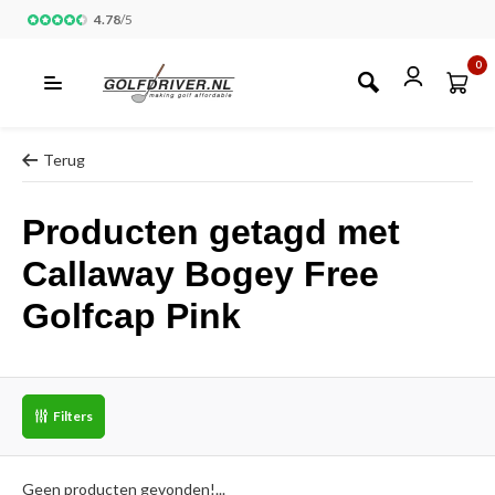
4.78
/
5
0
Terug
Producten getagd met
Callaway Bogey Free
Golfcap Pink
Filters
Geen producten gevonden!...