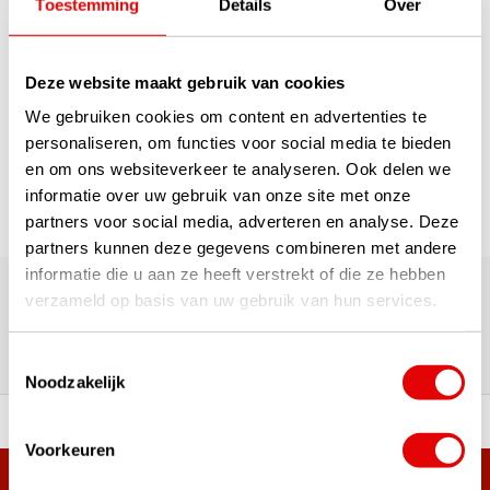
€215,00
Toestemming
Details
Over
Deze website maakt gebruik van cookies
1
We gebruiken cookies om content en advertenties te
Pagina 1 van 1
personaliseren, om functies voor social media te bieden
en om ons websiteverkeer te analyseren. Ook delen we
informatie over uw gebruik van onze site met onze
partners voor social media, adverteren en analyse. Deze
partners kunnen deze gegevens combineren met andere
180.000+ Klanten | 5.000+ Reviews | Trusted Shops, TrustPilot,
informatie die u aan ze heeft verstrekt of die ze hebben
Google
verzameld op basis van uw gebruik van hun services.
Reviews: Onze klanten aan het
woord
Toestemmingsselectie
Noodzakelijk
ortiment A-merken!
Vóór 15:00 besteld, zel
Voorkeuren