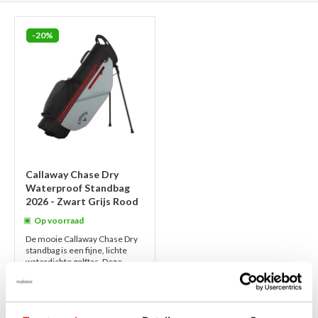
-20%
Callaway Chase Dry
Waterproof Standbag
2026 - Zwart Grijs Rood
Op voorraad
De mooie Callaway Chase Dry
standbag is een fijne, lichte
waterdichte golftas. Deze
draagtas is stevig, compact en
stijlvol uitgevoerd in zwart-
grijs-...
lees verder
€269,00