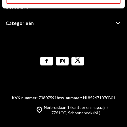
Informatie
Categorieën
KVK nummer:
73807591
btw-nummer:
NL859671070B01
Norbruislaan 1 (kantoor en magazijn)
7761CG, Schoonebeek (NL)