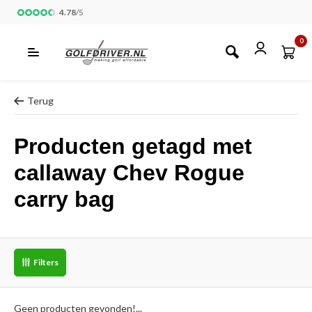
4.78
/
5
0
Terug
Producten getagd met
callaway Chev Rogue
carry bag
Filters
Geen producten gevonden!...