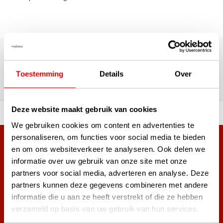
180.000+ Klanten | 5.000+ Reviews | Trusted Shops, TrustPilot,
Google
Reviews: Onze klanten aan het
Toestemming
Details
Over
woord
Deze website maakt gebruik van cookies
ortiment A-merken!
Vóór 15:00 besteld, zel
We gebruiken cookies om content en advertenties te
personaliseren, om functies voor social media te bieden
Meer dan 38.000 klanten hebben zich al
en om ons websiteverkeer te analyseren. Ook delen we
aangemeld.
informatie over uw gebruik van onze site met onze
Word ook lid van de nieuwsbrief en mis nooit meer de beste
partners voor social media, adverteren en analyse. Deze
golf aanbiedingen!
partners kunnen deze gegevens combineren met andere
informatie die u aan ze heeft verstrekt of die ze hebben
verzameld op basis van uw gebruik van hun services.