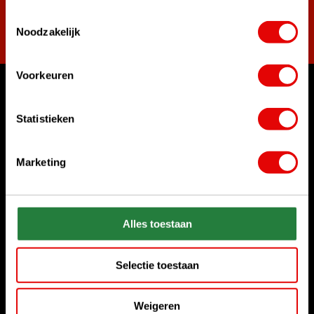
Toestemmingsselectie
Abonneer
Noodzakelijk
Voorkeuren
Waar kunnen we u mee helpen?
Statistieken
Bel ons gerust
+31 85 06 02 099
Marketing
Chat met ons
Start chat
Alles toestaan
Stuur ons een e-mail
sales@golfdriver.nl
Selectie toestaan
Klantenservice
Weigeren