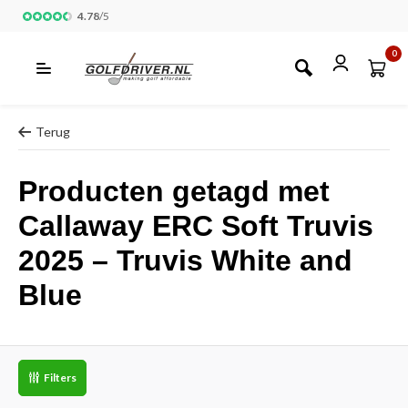
4.78
/
5
0
Terug
Producten getagd met
Callaway ERC Soft Truvis
2025 – Truvis White and
Blue
Filters