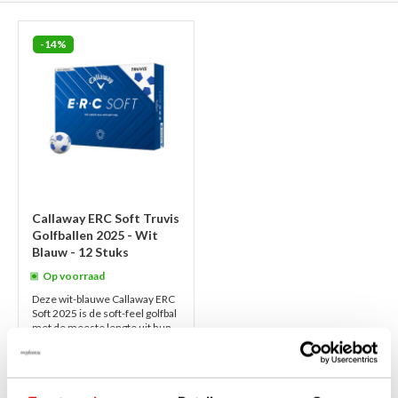
-14%
Callaway ERC Soft Truvis
Golfballen 2025 - Wit
Blauw - 12 Stuks
Op voorraad
Deze wit-blauwe Callaway ERC
Soft 2025 is de soft-feel golfbal
met de meeste lengte uit hun
hele Callaway gamma. Soft Feel
en Hyper Elastic SoftFast C...
lees verder
€50,00