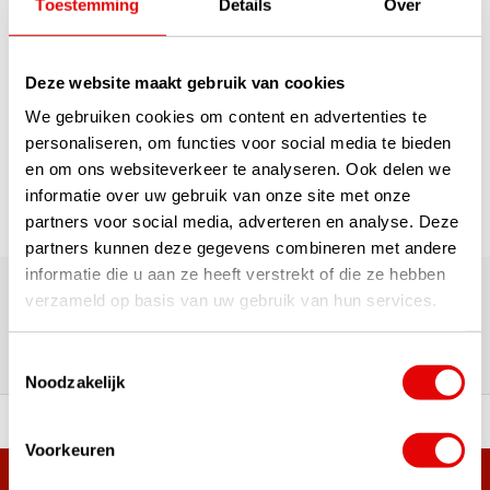
€42,95
Toestemming
Details
Over
Deze website maakt gebruik van cookies
1
We gebruiken cookies om content en advertenties te
Pagina 1 van 1
personaliseren, om functies voor social media te bieden
en om ons websiteverkeer te analyseren. Ook delen we
informatie over uw gebruik van onze site met onze
partners voor social media, adverteren en analyse. Deze
partners kunnen deze gegevens combineren met andere
180.000+ Klanten | 5.000+ Reviews | Trusted Shops, TrustPilot,
informatie die u aan ze heeft verstrekt of die ze hebben
Google
verzameld op basis van uw gebruik van hun services.
Reviews: Onze klanten aan het
woord
Toestemmingsselectie
Noodzakelijk
ortiment A-merken!
Vóór 15:00 besteld, zel
Voorkeuren