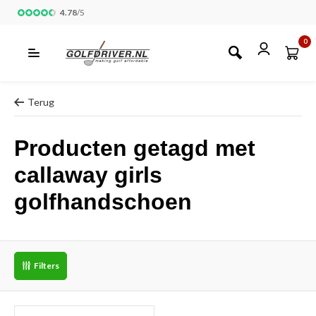
4.78
/
5
0
Terug
Producten getagd met
callaway girls
golfhandschoen
Filters