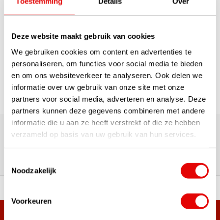
Toestemming
Details
Over
Deze website maakt gebruik van cookies
1
We gebruiken cookies om content en advertenties te
Pagina 1 van 1
personaliseren, om functies voor social media te bieden
en om ons websiteverkeer te analyseren. Ook delen we
informatie over uw gebruik van onze site met onze
partners voor social media, adverteren en analyse. Deze
partners kunnen deze gegevens combineren met andere
180.000+ Klanten | 5.000+ Reviews | Trusted Shops, TrustPilot,
informatie die u aan ze heeft verstrekt of die ze hebben
Google
verzameld op basis van uw gebruik van hun services.
Reviews: Onze klanten aan het
woord
Toestemmingsselectie
Noodzakelijk
ortiment A-merken!
Vóór 15:00 besteld, zel
Voorkeuren