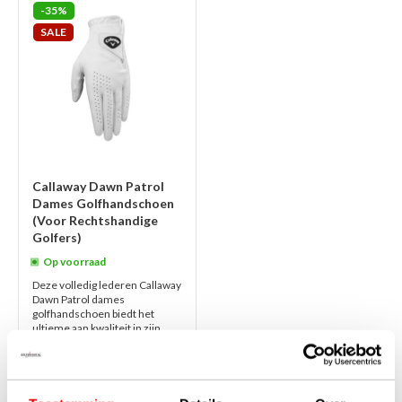
-35%
SALE
Callaway Dawn Patrol
Dames Golfhandschoen
(Voor Rechtshandige
Golfers)
Op voorraad
Deze volledig lederen Callaway
Dawn Patrol dames
golfhandschoen biedt het
ultieme aan kwaliteit in zijn
klasse. Hoog comfort en
pasvorm, mede dankzij ...
lees
verder
€19,95
€12,95